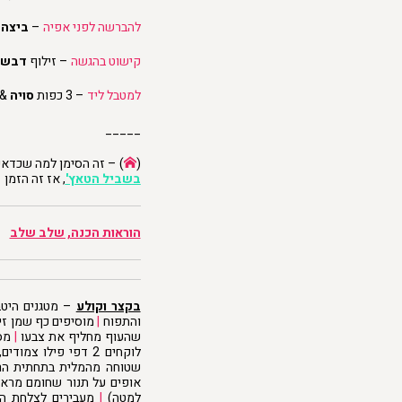
להברשה לפני אפיה
–
ביצה
קישוט בהגשה
– זילוף
דבש,
למטבל ליד
– 3 כפות
סויה
& 
_____
(
) – זה הסימן למה שכדאי
בשביל הטאץ'
, אז זה הזמן
הוראות הכנה, שלב שלב
בקצר וקולע
והתפוח
|
מוסיפים כף שמן זית,
שהעוף מחליף את צבעו
|
מסי
שטוחה מהמלית בתחתית הרי
למטה)
|
מעבירים לצלחת הגש