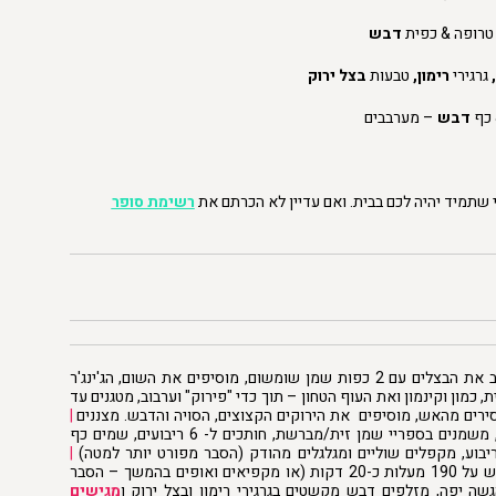
טרופה & כפית
דבש
גרגירי
רימון,
טבעות
בצל ירוק
כף
דבש
– מערבבים
 שתמיד יהיה לכם בבית. ואם עדיין לא הכרתם את
רשימת סופר
– מטגנים היטב את הבצלים עם 2 כפות שמן שומשום, מוסיפים את השום, הג'ינג'ר
 כמון וקינמון ואת העוף הטחון – תוך כדי "פירוק" וערבוב, מטגנים עד
רים מהאש, מוסיפים את הירוקים הקצוצים, הסויה והדבש. מצננים
|
לוקחים 2 דפי פילו צמודים, משמנים בספריי שמן זית/מברשת, חותכים ל- 6 ריבועים, שמים כף
בוע, מקפלים שוליים ומגלגלים מהודק (הסבר מפורט יותר למטה)
|
אופים על תנור שחומם מראש על 190 מעלות כ-20 דקות (או מקפיאים ואופים בהמשך – הסבר
ה יפה, מזלפים דבש מקשטים בגרגירי רימון ובצל ירוק ו
מגישים