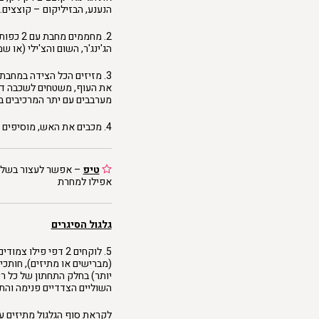
הנענע, הבזיליקום – קוצצים.
2. מחממ
הג'ינג'ר, השום והצ'ילי (או שמן ה
3. מזיזים הכל הצידה במחבת
את העוף, משטחים לשכבה דקה
מערבבים עם יתר המרכיבים ב
4. מכבים את האש, מוסיפים את הסויה , הדבש והירוקים, מערבבים. מניחים לצינון
טיפ
– אפשר לעצור בשלב 
אפילו למחרת
גלגול הסיגרים
5. לוקחים 2 דפי פ
יותר) בחלק התחתון של כל ר
השוליים הצדדיים פנימה והתח
לקראת סוף הגלגול מתיזים ע