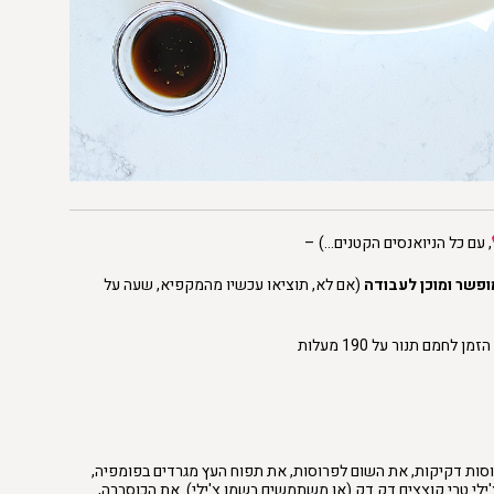
, עם כל הניואנסים הקטנים…) –
ופשר ומוכן לעבודה
(אם לא, תוציאו עכשיו מהמקפיא, שעה על
לחמם תנור על 190 מעלות
ות דקיקות, את השום לפרוסות, את תפוח העץ מגרדים בפומפיה,
צ'ילי טרי קוצצים דק דק (או משתמשים בשמן צ'ילי). את הכוסברה,