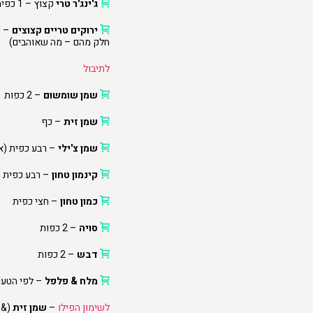
ג'ינג'ר טרי
קצוץ – 1 כפית
ירוקים טריים קצוצים
– כ
חלק מהם – מה שאוהבים)
לתיבול
שמן שומשום
– 2 כפות
שמן זית
– כף
שמן צ'ילי
– רבע כפית (אפ
קינמון טחון
– רבע כפית
כמון טחון
– חצי כפית
סויה
– 2 כפות
דבש
– 2 כפות
מלח & פלפל
– לפי הטע
לשימון הפילו
–
שמן זית
(& 