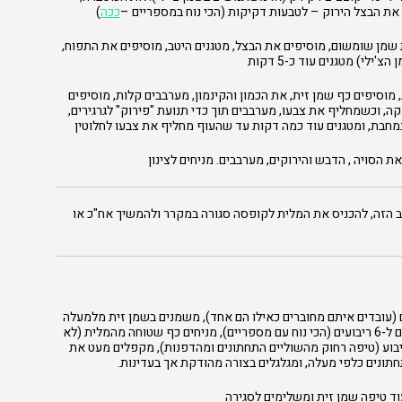
 את הבצל הירוק – לטבעות דקיקות (הכי נוח במספריים –
ככה
)
ים מחבת עם 2 כפות שמן שומשום, מוסיפים את הבצל, מטגנים היטב, מוסיפים את התפוח,
צ'ילי) מטגנים עוד כ-5 דקות
, מוסיפים כף שמן זית, את הכמון והקינמון, מערבבים קלות, מוסיפים
, וכשמחליף את צבעו, מערבבים תוך כדי תנועת "פירוק" לגרגירים,
מחבת, ומטגנים עוד כמה דקות עד שהעוף מחליף את צבעו לחלוטין
הזה, להכניס את המלית לקופסה סגורה במקרר ולהמשיך אח"כ או
ילו צמודים (עובדים איתם מחוברים כאילו הם אחד), משמנים בשמן זית מלמעלה
(מברישים או מתיזים), חותכים ל-6 ריבועים (הכי נוח עם מספריים), מניחים כף שטוחה מהמלית (לא
יבוע (טיפה רחוק מהשוליים התחתונים ומהדפנות), מקפלים מעט את
תונים כלפי מעלה, ומגלגלים בצורה מהודקת אך בעדינות.
וד טיפה שמן זית ומשלימים לסגירה