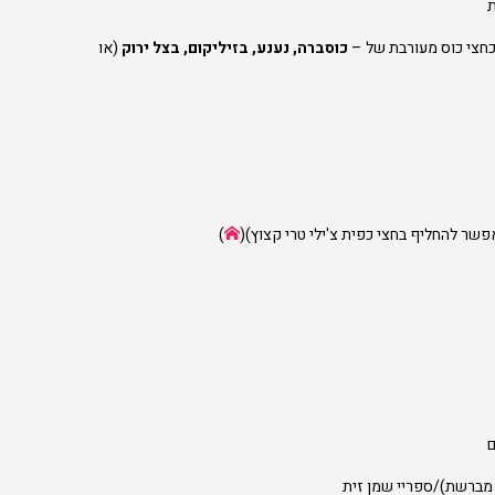
חצי כוס מעורבת של –
כוסברה, נענע, בזיליקום, בצל ירוק
(או
שר להחליף בחצי כפית צ'ילי טרי קצוץ)(
)
ם
מברשת)/ספריי שמן זית