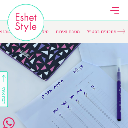
מתכונים בסטייל
מטבח ואירוח
טיפים ורשימות
משהו א
דברו איתי