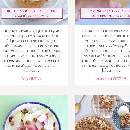
קטייל מושלם לראש השנה –
תחתיות קדאיף עם קרם גבינה ופירות
נגרייה קרה של תפוח בדבש
יער – קינוח מושלם וקליל
 הגיע וארוחת (חג) טובה, הכי כיף
זה קינוח מדליק וקליל שאפשר להכין גם
רינק פתיחה חגיגי וטעים ומה יותר
כמה ימים מראש והוא כל כך טעים!!!! מה
 מסנגרייה קרה עם יין לבן דבש
שכן, מבחינת כמויות, קחו בחשבון 2-3
ם?! קוקטייל קליל וטעים שמכינים
יחידות לכל אחד, כי פחות מזה פשוט לא
ות ובמהירות ממרכיבים שתוכלו
מספיק וכמו תמיד, כמה מילים על איך נולד
בכל סופר שנתחיל?? אז רגע לפני
המתכון – הפעם, מדובר באלתור של רגע
כרגיל, סיפורון על איך נולד המתכון
בארוחת שישי משפחתית… המנה העיקרית
 תופתעו לגלות, שגם המתכון הזה,
היתה הפילה סלמון המושלם הזה שעטוף
כמו הרבה […]
במעטה […]
May 2022 22
September 2022 19