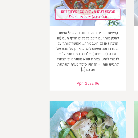
קציצות דגים מעולות (בלי פירורי לחם
ובלי ביצה) – כל אחד יכול!
קציצות הדגים האלו פשוט נפלאות! אפשר
להכין אותן עם רוטב פלפלים חריף מעט (או
הרבה ) או כל רוטב אחר… ואפשר לוותר על
הכנת הרוטב ופשוט להגיש אותן על מצע של
יוגורט (או טחינה) – "קבב דגים סטייל" –
לגמרי להיט! באמת שלא משנה איך תבחרו
להגיש אותן – הן יהיו סופר טעימותתתתת
וזה גם […]
April 2022 06