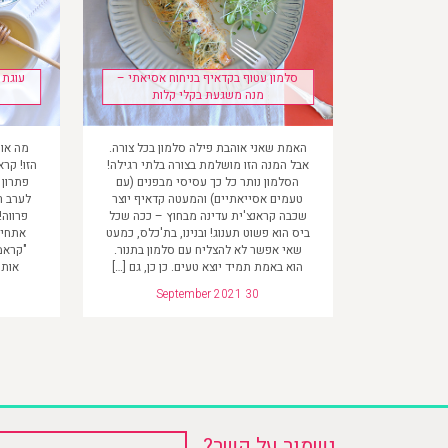
סלמון עטוף בקדאיף בניחוח אסיאתי –
עוגת 
מנה משגעת בקלי קלות
האמת שאני אוהבת פילה סלמון בכל צורה.
מה אומ
אבל המנה הזו מושלמת בצורה בלתי רגילה!
הזו! קר
הסלמון נותר כל כך עסיסי מבפנים (עם
פתרון 
טעמים אסייאתיים) והמעטה קדאיף יוצר
לערב ר
שכבה קראנצ'ית עדינה מבחוץ – ככה שכל
פרווה!
ביס הוא פשוט תענוג! ובנינו, בת'כלס, כמעט
אתחיל 
שאי אפשר לא להצליח עם סלמון בתנור.
"קראמ
הוא באמת תמיד יוצא טעים. כן כן, גם […]
אותי
September 2021 30
נשמור על קשר?