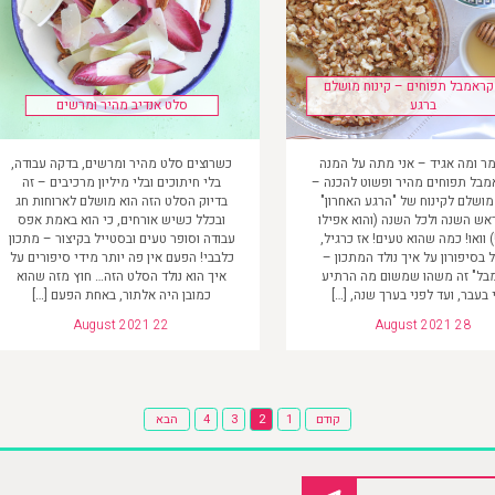
קראמבל תפוחים – קינוח מושלם
ברגע
סלט אנדיב מהיר ומרשים
ר ומה אגיד – אני מתה על המנה
כשרוצים סלט מהיר ומרשים, בדקה עבודה,
אמבל תפוחים מהיר ופשוט להכנה –
בלי חיתוכים ובלי מיליון מרכיבים – זה
מושלם לקינוח של "הרגע האחרון"
בדיוק הסלט הזה הוא מושלם לארוחות חג
אש השנה ולכל השנה (והוא אפילו
ובכלל כשיש אורחים, כי הוא באמת אפס
) וואו! כמה שהוא טעים! אז כרגיל,
עבודה וסופר טעים ובסטייל בקיצור – מתכון
בסיפורון על איך נולד המתכון –
כלבבי! הפעם אין פה יותר מידי סיפורים על
בל" זה משהו שמשום מה הרתיע
איך הוא נולד הסלט הזה… חוץ מזה שהוא
 בעבר, ועד לפני בערך שנה, […]
כמובן היה אלתור, באחת הפעם […]
August 2021 22
August 2021 28
Posts
קודם
1
2
3
4
הבא
pagination