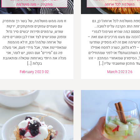
מושלמת לכל ארוחה
מתקתק – מנה מושלמת
ספת מושלמת לכל ארוחה! כן, גם
זו מנה ממש מושלמת, של בשר רך ומתפרק
וחת החג הקרבה עלינו לטובה…
עם טעמים עמוקים ומתקתקים, ירקות
םםםם כמה שהיא טעימה! לגמרי
שורש, ערמונים ופירות יבשים סיר גדול
הכנה עם מעט מרכיבים ועם זאת –
ומפנק שמגישים לצד אורז לבן וסוגרים פינה
רשימה ואם זה לא מספיק שתדעו
של ארוחה שלמה! נכון, זו לא מהמנות
 ללא גלוטן, כשרה לפסח ואפילו
שמאפיינות אותי, אבל מידי פעם, אני מעלה
 השתכנעתם?! אז לפני שמתחילים
פה גם "סירים" ועם הזמן, יש לומר, אני
, הסיפורון שמאחורי המתכון – זהו
מגלה את היופי בארוחות שכאלה ומתאהבת
וד מתכון שחשבתי עליו […]
בקלות […]
February 2023 02
March 2023 26