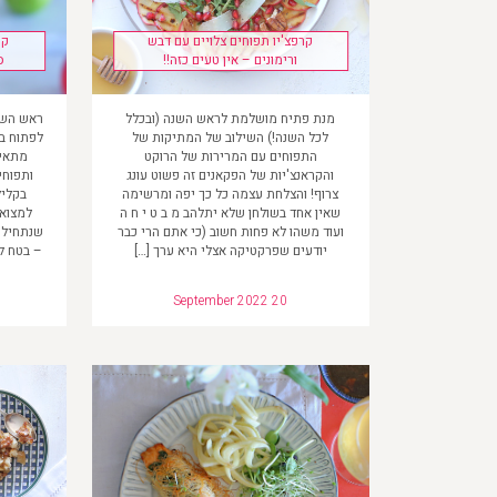
קרפצ'יו תפוחים צלויים עם דבש
קו
ורימונים – אין טעים כזה!!
ס
מנת פתיח מושלמת לראש השנה (ובכלל
ראש השנה
לכל השנה!) השילוב של המתיקות של
לפתוח בד
התפוחים עם המרירות של הרוקט
מתאים
והקראנצ'יות של הפקאנים זה פשוט עונג
ותפוחי
צרוף! והצלחת עצמה כל כך יפה ומרשימה
בקליל
שאין אחד בשולחן שלא יתלהב מ ב ט י ח ה
למצוא 
ועוד משהו לא פחות חשוב (כי אתם הרי כבר
שנתחיל, 
יודעים שפרקטיקה אצלי היא ערך […]
– בטח לא
September 2022 20