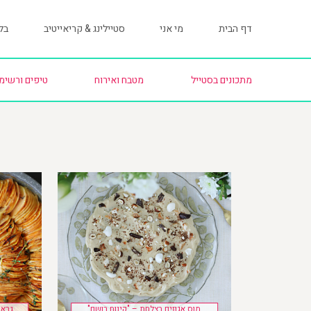
דף הבית
מי אני
סטיילינג & קריאייטיב
בלו
מתכונים בסטייל
מטבח ואירוח
טיפים ורשימ
מוס אגוזים בצלחת – "קינוח רושם"
גראט