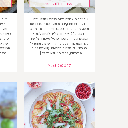
מהיר ומושלם לפסח!
שתי דקות עבודה פלוס צלחת עגולה ויפה –
זו תו
ויש לכם פלטת קינוח מושלמתתתתת לפסח
לאר
וכמה שזה טעים! ככה שגם אם נזכרתם ממש
וחלום
בדקה ה-90 – אתם יכולים להיות לגמרי
פשוטה ל
רגועים ולפני המתכון, כרגיל סיפורון על איך
סופר מ
נולד המתכון – לפני כמה חודשים כשהתחיל
שהיא –
הטרנד של "פלטות החמאה" (שאתם בטוח
טבעונית
מכירים!), בתור מי שלא כל כך […]
– כרגיל
ע
March 2023 27