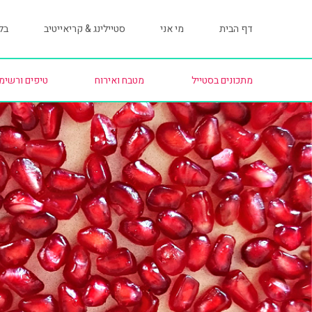
דף הבית
מי אני
סטיילינג & קריאייטיב
בלו
מתכונים בסטייל
מטבח ואירוח
טיפים ורשימ