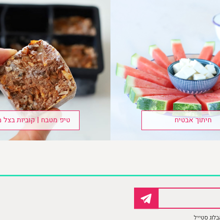
חיתוך אבטיח
טיפ מטבח | קוביות בצל מ
לוג סטייל