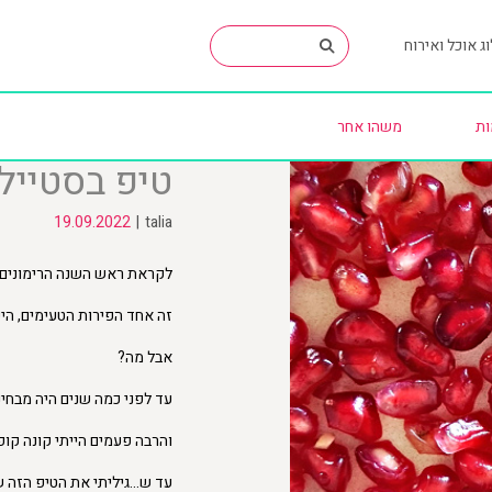
ג אוכל ואירוח
ות
משהו אחר
טיפ בסטייל 
19.09.2022
|
talia
לקראת ראש השנה הרימונים 
זה אחד הפירות הטעימים, היפ
אבל מה?
עד לפני כמה שנים היה מבחינת
והרבה פעמים הייתי קונה קו
עד ש…גיליתי את הטיפ הזה 