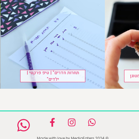
תחרות חדרים" | טיפ פרקטי |
טוגן
ילדים"
© Made with love by MediaEaters 2024