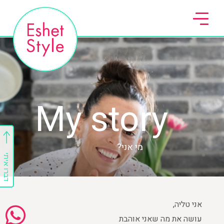
My story
מי אני?
דברו איתי
אני טליה,
עושה את מה שאני אוהבת