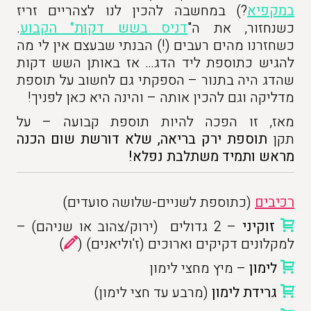
במקפיא
?) במחשבה להכין לנו לצהריים זריז
כשנחזור, את ה"
דניס בשש דקות" הקבוע
.
כשחזרנו מהים רעבים (!) הבנתי שבעצם אין לי מה
להגיש כתוספת ליד הדג… אז באותן השש דקות
שהדג היה בתנור – הספקתי גם לחשוב על תוספת
מדליקה וגם להכין אותה – והינה היא כאן לפניך!
מאז, זו הפכה להיות תוספת קבועה – על
תקן
תוספת ירק בריאה, שלא דורשת שום הכנה
מראש ותמיד משתלבת נפלא!
רכיבים
(כתוספת לשניים-שלושה סועדים)
זוקיני
– 2 גדולים (ירוק/צהוב או שניהם) –
למקלונים דקיקים וארוכים (ז'וליאנים) (
)
לימון
– מיץ מחצי לימון
גרידת לימון
(מרבע עד חצי לימון)