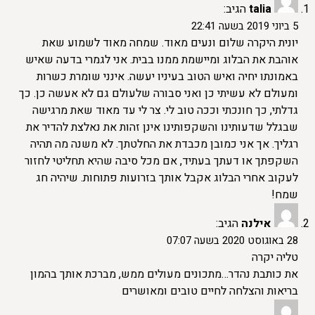
talia
הגיב:
5 ביוני 2019 בשעה 22:41
יונית היקרה שלום ונעים מאוד. שמחה מאוד לשמוע שאת
אוהבת את הבלוג ומיישמת ממנו בבית. אני לגמרי בדעה שאיש
באמונתו יחיה ואיש הטוב בעיניו יעשה. אינני שומרת כשרות
ומעולם לא עשיתי כן ואני סבורה שלעולם גם לא אעשה כן. כך
גדלתי, כך חונכתי וככה טוב לי. צר לי עד מאוד שאת מרגישה
שבגלל שדעותינו והשקפותינו אינן זהות את נאלצת להדיר את
רגליך. אך אני כמובן מכבדת את החלטתך. לא משנה מה תהיה
השקפתך או דעתך בעתיד, אם מכל סיבה שהיא תחליטי לחזור
לעקוב אחרי הבלוג אקבל אותך בזרועות פתוחות. שיהיה חג
שמח!
אילנה
הגיב:
28 באוגוסט 2020 בשעה 07:07
טליה יקרה
את כותבת נהדר…מתכונים מעולים ממש, מברכת אותך בהמון
בריאות והצלחה לחיים טובים ומאושרים