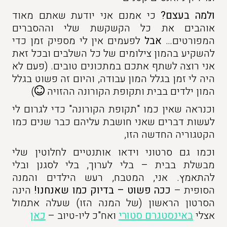
ולמה בעצם?
כי אמנם אני יודעת שאתם מאוד
אוהבים את כל הקשקשת שלי וההסברים
המפורטים…
אבל
לפעמים אין לי מספיק זמן כדי
להשקיע בהמון צילומים של כל השלבים ובכל זאת
אני רוצה לשתף אתכם במתכונים טובים. (פעם לא
היה לי זמן בגלל המון עבודה, והיום זה פשוט בגלל
המון ילדים בבית ותקופת הקורונה ההזויה
)
וכנראה שאין כמו "תקופת הקורונה" כדי לגרום לי
לעשות דברים שאני חושבת עליהם כבר שנים כמו
הקטגוריה החדשה הזו,
וכמו גם סרטוני וידאו אותנטיים לחלוטין שלי
מבשלת בבית – בלי לערוך, בלי לסגנן ובלי
להתאמץ. אני, המטבח, רעש הילדים והמנה
הסופית –
ככה פשוט – בדיוק כמו שאנחנו!
הינה
הסרטון הראשון (של המנה הזו) שעלה אתמול
אצלי
באינסטגרם סטורי
ואח"כ ליו-טיוב –
כאן