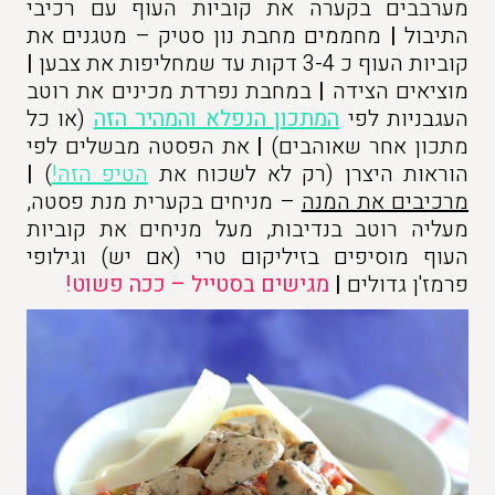
מערבבים בקערה את קוביות העוף עם רכיבי
התיבול
|
מחממים מחבת נון סטיק – מטגנים את
קוביות העוף כ 3-4 דקות עד שמחליפות את צבען
|
מוציאים הצידה
|
במחבת נפרדת מכינים את רוטב
העגבניות לפי
המתכון הנפלא והמהיר הזה
(או כל
מתכון אחר שאוהבים)
|
את הפסטה מבשלים לפי
הוראות היצרן (רק לא לשכוח את
הטיפ הזה!
)
|
מרכיבים את המנה
– מניחים בקערית מנת פסטה,
מעליה רוטב בנדיבות, מעל מניחים את קוביות
העוף מוסיפים בזיליקום טרי (אם יש) וגילופי
פרמז'ן גדולים
|
מגישים בסטייל – ככה פשוט!