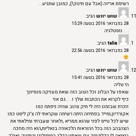
רשימת אריזה (אבל עם תינוק!), כמובן שתגיע…
שוש יונש
הגיב:
28 בפברואר 2016 בשעה 15:29
. . . נוסטלגיה
talia
הגיב:
28 בפברואר 2016 בשעה 22:56
שוש יונש
הגיב:
28 בפברואר 2016 בשעה 15:41
הי טליה
שאפו על הבלוג וכל הטוב הזה שאת מעניקה מנסיונך
כיף לקרוא את הכתבות שלך ו. . . גם אני
זוכרת שבזמנו היה לי תיק צהוב שהיה ניפתח כמו
אקורדיון,ומייד בפתיחה היתה רשימה שקראתי לה צ'ק ליסט כמו
שיש לכל טייס לפני שהוא ממריא ,ולאחר שעברתי ומילאתי את
הצהבהב הזה בכל ההוראות הלכאורה בנאליות,הוא היה מחכה
ביציאה לי הדלת,יחד עם שאפט,הכלב המיתולוגי והתינוק ואח'כ