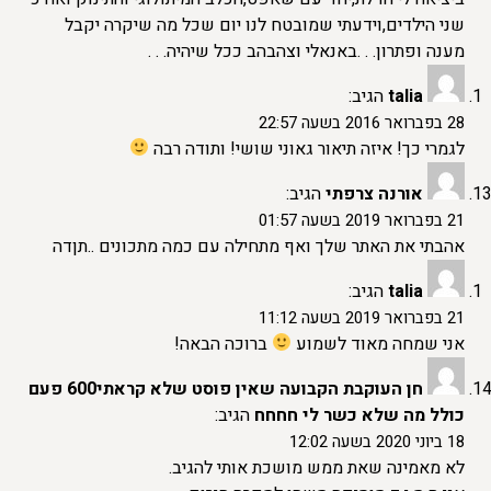
שני הילדים,וידעתי שמובטח לנו יום שכל מה שיקרה יקבל
מענה ופתרון. . .באנאלי וצהבהב ככל שיהיה. . .
talia
הגיב:
28 בפברואר 2016 בשעה 22:57
לגמרי כך! איזה תיאור גאוני שושי! ותודה רבה
אורנה צרפתי
הגיב:
21 בפברואר 2019 בשעה 01:57
אהבתי את האתר שלך ואף מתחילה עם כמה מתכונים ..תןדה
talia
הגיב:
21 בפברואר 2019 בשעה 11:12
אני שמחה מאוד לשמוע
ברוכה הבאה!
חן העוקבת הקבועה שאין פוסט שלא קראתי600 פעם
כולל מה שלא כשר לי חחחח
הגיב:
18 ביוני 2020 בשעה 12:02
לא מאמינה שאת ממש מושכת אותי להגיב.