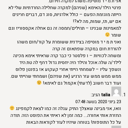
אני ת מ י ד מוסיפה משהו למקרה חירום.
פרטי הילד/האימא (שניהם) למקרה שחלילה החרדתיות שלי לא
הייתה מוגזמת הפעם – כולל אלרגיות, סוג דם, דברים חריגים
אם יש, תז, שמות, מה לא?!
למאמינות שבנינו – תהילים/חמסה זה גם אחלה אקססוריז וגם
שומר
ואני ת מ י ד מוסיפה בצידנית ששומרת על קור/חום משהו
להורדת חום במקרה שפתאום זה קרה
ומשחה לכוויות – ו פלסטר כי כבר קרה שראיתי אימא מכינה
לילד/ה שלה אוכל והילד היה יחסית גדול דחף לה טת היד
ונשפך עליו – לשמחתי הייתי אחרי קעקוע אז בפנטן פלוס
ממש ממש ממש עזר הרגיע (את שניהם) ושמחתי שהייתי שם.
ועוד דבר חשוב (לדעתי) אקמול גם לאימא!
talia
הגיב:
23 ביוני 2020 בשעה 07:48
וואו, אני מבינה שאצלך התיק עגלה זה כמו לצאת לקמפינג
החזרת אותי אחורה…. כמה זמן לא ראיתי את הפוסט הזה. תודה
על כל התוספות! בטוחה שיהיו לעזר לקוראות הבאות