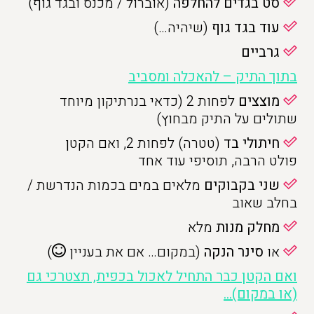
סט בגדים להחלפה
(אוברול / מכנס ובגד גוף)
עוד בגד גוף
(שיהיה…)
גרביים
בתוך התיק – להאכלה ומסביב
מוצצים
לפחות 2 (כדאי בנרתיקון מיוחד
שתולים על התיק מבחוץ)
חיתולי בד
(טטרה) לפחות 2, ואם הקטן
פולט הרבה, תוסיפי עוד אחד
שני בקבוקים
מלאים במים בכמות הנדרשת /
בחלב שאוב
מחלק מנות
מלא
או
סינר הנקה
(במקום… אם את בעניין
)
ואם הקטן כבר התחיל לאכול בכפית, תצטרכי גם
(או במקום)…