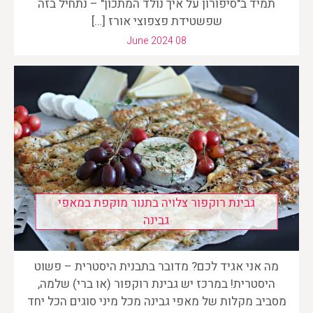
תמיד ב"סיפורון על איך נולד המתכון" – נתחיל בזה
שפשטידת פצפוצי אורז […]
June 2024 08
גבינת רוקפור צלויה בתנור מוקפת במאפי
גבינה
מה אני אגיד לכם? מדובר בתבנית היסטרית – פשוט
היסטרית! במרכז יש גבינת רוקפור (או ברי) שלמה,
מסביב מקלות של מאפי גבינה מכל מיני סוגים הכל יחד