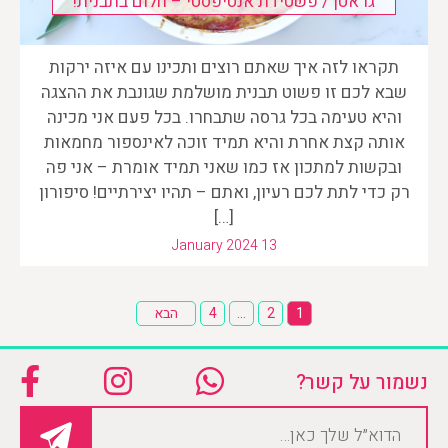
גראטן / פשטידת אנטיפסטי – חלום בתבנית!
תקראו לזה איך שאתם רוצים ותכינו עם איזה ירקות
שבא לכם זו פשוט תבנית מושלמת שגונבת את ההצגה
והיא טעימה בכל גרסה שתבחרו. בכל פעם אני מכינה
אותה קצת אחרת והיא תמיד זוכה לאינספור מחמאות
ובקשות למתכון אז כמו שאני תמיד אומרת – אני פה
רק כדי לתת לכם רעיון, ואתם – תהיו יצירתיים! סיפורון
[…]
January 2024 13
Posts
1
2
…
4
הבא
pagination
נשמור על קשר?