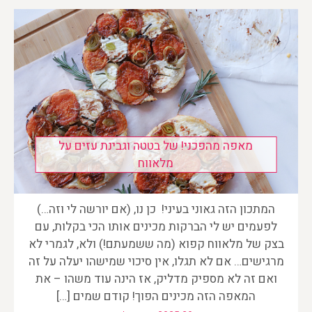
מאפה מהפכני! של בטטה וגבינת עזים על
מלאווח
המתכון הזה גאוני בעיני! כן נו, (אם יורשה לי וזה…)
לפעמים יש לי הברקות מכינים אותו הכי בקלות, עם
בצק של מלאווח קפוא (מה ששמעתם!) ולא, לגמרי לא
מרגישים… אם לא תגלו, אין סיכוי שמישהו יעלה על זה
ואם זה לא מספיק מדליק, אז הינה עוד משהו – את
המאפה הזה מכינים הפוך! קודם שמים […]