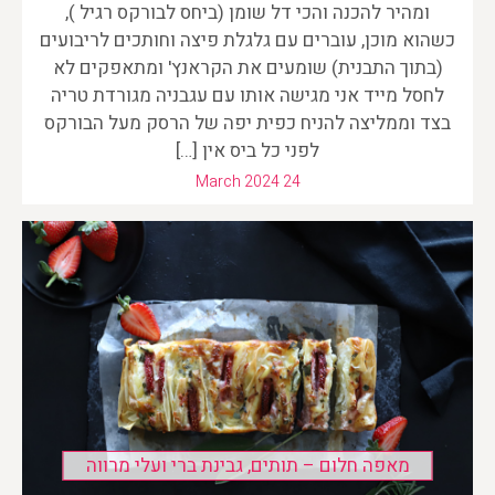
ומהיר להכנה והכי דל שומן (ביחס לבורקס רגיל ),
כשהוא מוכן, עוברים עם גלגלת פיצה וחותכים לריבועים
(בתוך התבנית) שומעים את הקראנץ' ומתאפקים לא
לחסל מייד אני מגישה אותו עם עגבניה מגורדת טריה
בצד וממליצה להניח כפית יפה של הרסק מעל הבורקס
לפני כל ביס אין […]
March 2024 24
מאפה חלום – תותים, גבינת ברי ועלי מרווה