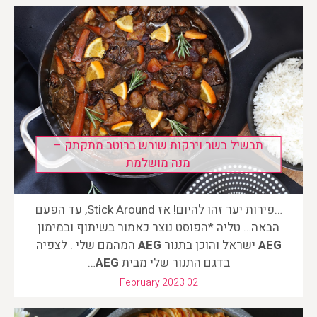
תבשיל בשר וירקות שורש ברוטב מתקתק –
מנה מושלמת
…פירות יער זהו להיום! אז Stick Around, עד הפעם
הבאה… טליה *הפוסט נוצר כאמור בשיתוף ובמימון
AEG
ישראל והוכן בתנור
AEG
המהמם שלי . לצפיה
בדגם התנור שלי מבית
AEG
…
February 2023 02