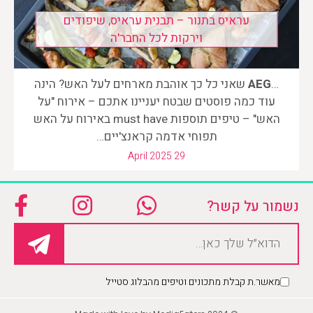
עראיס בתנור – תבנית עראיס, שיפודים
וירקות לכל החבר'ה
…
AEG
שאני כל כך אוהבת מארחים לעל האש? הינה
עוד כמה פוסטים שבטח יעניינו אתכם – אירוח "על
האש" – טיפים תוספות must have באירוח על האש
תפוחי אדמה קראנצ'יים…
April 2025 29
נשמור על קשר?
מאשר.ת קבלת מתכונים וטיפים מהבלוג סטייל
Please leave this field empty.