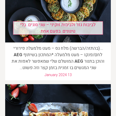
לביבות גזר ולביבות זוקיני – שני סוגים. בלי
טיגונים. בפעם אחת
…(בהתזה/הברשה) מלח גס – מעט מלמעלה פירורי
לחם/פנקו – מעט מלמעלה *המתכון בשיתוף
AEG
והוכן בתנור
AEG
המושלם שלי שמאפשר לאפות את
שני המגשים בו זמנית בזמן קצר וזה פשוט…
January 2024 13