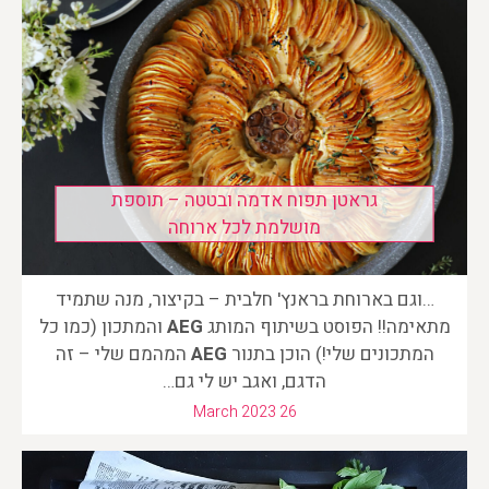
גראטן תפוח אדמה ובטטה – תוספת
מושלמת לכל ארוחה
…וגם בארוחת בראנץ' חלבית – בקיצור, מנה שתמיד
מתאימה!! הפוסט בשיתוף המותג
AEG
והמתכון (כמו כל
המתכונים שלי!) הוכן בתנור
AEG
המהמם שלי – זה
הדגם, ואגב יש לי גם…
March 2023 26