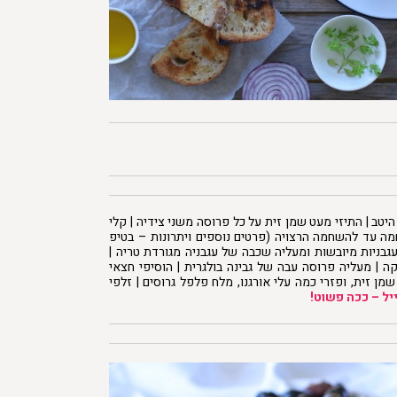
טב | התיזי מעט שמן זית על כל פרוסה משני צידיה | קלי
 עד להשחמה הרצויה (פרטים נוספים ויתרונות – בטיפ
עגבניות מיובשות ומעליה שכבה של עגבניה מגורדת טריה |
ה | מעליה פרוסה עבה של גבינה בולגרית | הוסיפי חצאי
שמן זית, ופזרי כמה עלי אורגנו, מלח פלפל גרוסים | זלפי
יל – ככה פשוט!