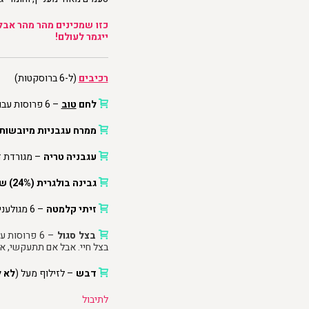
כזו שמכינים מהר מהר אבל 
ייגמר לעולם!
רכיבים
(ל-6 ברוסקטות)
לחם
טוב
– 6 פרוסות עבות חצויות לשניים (או עיגולי באגט)
ממרח עגבניות מיובשות
עגבניה טריה
– מגורדת ד
גבינה בולגרית (24%) של פיראוס
זיתי קלמטה
– 6 מגולענים וחצויים (כאלה טובים שבאים בתפזורת)
בצל סגול
– 6 פרוסות
בצל חיי. אבל אם תתעקשי, א
דבש
– לזילוף מעל (
לא ל
לתיבול