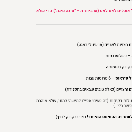
אוכלים לאט לאט (או ביוונית – "סיגה סיגה") כדי שלא
– כשלוש כפות
ק דק בפומפיה
– 6 פרוסות עבות
 עגולות דקיקות (זה טעים! אפילו למישהי כמוני, שלא אוהבת
פשר בלי…)
וותר זה הטוויסט המיוחד!
רצוי בבקבוק לחיץ)