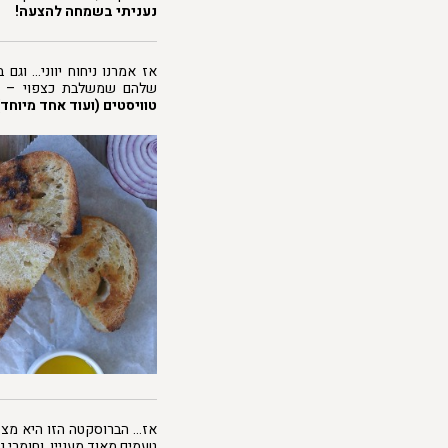
נעניתי בשמחה להצעה!
אז אמרנו ניחוח יווני… וגם
שלהם שמשלבת כצפוי – גב
טוויסטים (ועוד אחד מיוח
אז… הברוסקטה הזו היא מצד
טעמים מאוד מעניין, וחומרי ג