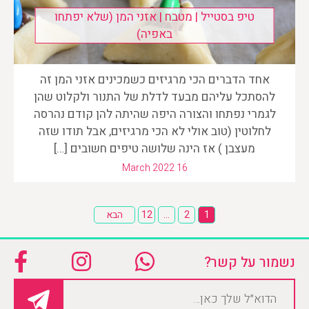
טיפ בסטייל | מטבח | אזני המן (שלא יפתחו
באפיה)
אחד הדברים הכי מרגיזים כשמכינים אזני המן זה
להסתכל עליהם מבעד לדלת של התנור ולקלוט שהן
לגמרי נפתחו והצורה היפה שהיתה להן קודם נהרסה
לחלוטין (טוב אולי לא הכי מרגיזים, אבל תודו שזה
מעצבן ) אז הינה שלושה טיפים חשובים […]
March 2022 16
Posts
1
2
…
12
הבא
pagination
נשמור על קשר?