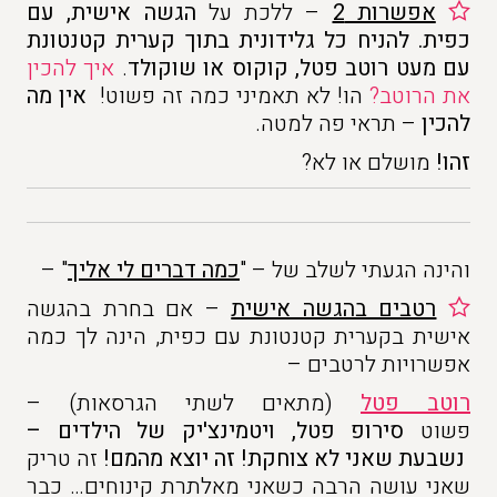
אפשרות 2
– ללכת על
הגשה אישית, עם
כפית.
להניח כל גלידונית בתוך קערית קטנטונת
עם מעט רוטב פטל, קוקוס או שוקולד
.
איך להכין
את הרוטב?
הו! לא תאמיני כמה זה פשוט!
אין מה
להכין
– תראי פה למטה.
זהו!
מושלם או לא?
והינה הגעתי לשלב של – "
כמה דברים לי אליך
" –
רטבים בהגשה אישית
– אם בחרת בהגשה
אישית בקערית קטנטונת עם כפית, הינה לך כמה
אפשרויות לרטבים –
רוטב פטל
(מתאים לשתי הגרסאות) –
פשוט
סירופ פטל, ויטמינצ'יק
של הילדים
–
נשבעת שאני לא צוחקת
!
זה יוצא מהמם
!
זה טריק
שאני עושה הרבה כשאני מאלתרת קינוחים… כבר