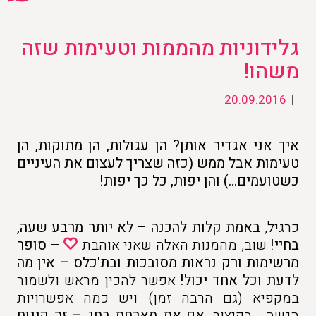
גלידוניות מהממות וטעימות שזה
משהו!
20.09.2016
|
איך אני אגדיר אותן? הן עגולות, הן מתוקות, הן
טעימות אבל ממש (כזה שצריך לעצום את העיניים
כשטועמים…) והן יפות, כל כך יפות!
כרגיל,
באמת קלות להכנה – לא יותר מרבע שעה,
בחיי!
שוב, מהמנות האלה שאני אוהבת
–
סופר
מרשימות ורק נראות מסובכות ובת'כלס – אין מה
לדעת וכל אחד יכול!
אפשר להכין מראש ולשמור
במקפיא (גם הרבה זמן) ויש כמה אפשרויות
הגשה… בקיצור,
אם את מארחת בחג – זה קינוח