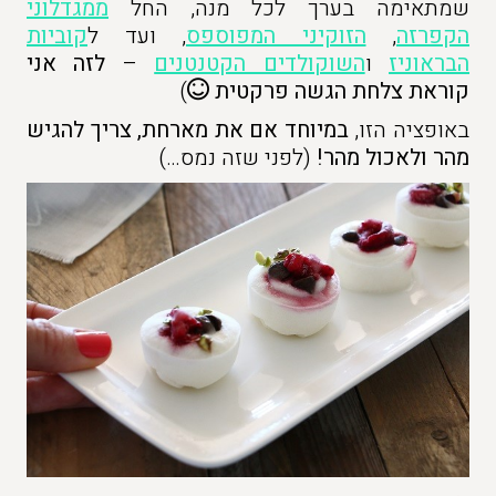
שמתאימה בערך לכל מנה, החל
ממגדלוני
הקפרזה
,
הזוקיני המפוספס
, ועד ל
קוביות
הבראוניז
ו
השוקולדים הקטנטנים
–
לזה אני
קוראת צלחת הגשה פרקטית
)
באופציה הזו,
במיוחד אם את מארחת,
צריך להגיש
מהר ולאכול מהר!
(לפני שזה נמס…)