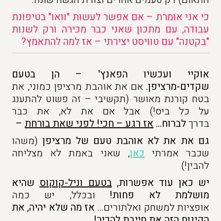
כי אני אומרת – אם אפשר לעשות "וואו" בטיפונת
עבודה, עם מתכון שאני כבר מכירה ורק לשנות
"בקטנה" עם טוויסט יצירתי – אז למה להתאמץ?
אוקיי ועכשיו הפאנץ' – הן בטעם
שקדים-מרציפן
.
אם את אוהבת מרציפן כמוני, את
בטח קורנת מאושר (תקשיבי – זה פשוט להתענג
על כל ביס!) אבל אם את לא, את כבר
בדרך
לברוח
…
אז
רגע – חכי! לפני שאת בורחת
–
גם את את לא אוהבת טעם של מרציפן
(משהו
שכבר אמרתי
כאן
, שאני באמת לא מצליחה
להבין!)
יש כאן עוד אפשרות
,
בטעם וניל-קוקוס
שהיא
מושלמת לא פחות
!
ובכלל, יש כמה
אופציות למשחק ואלתורים…
אז מה שלא יהיה, את
הקינוח הזה את חייבת להכיר
!