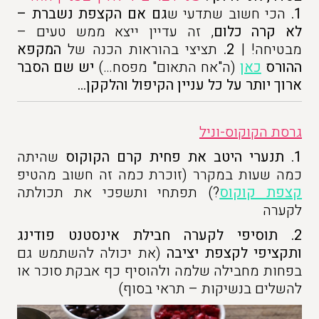
1.
הכי חשוב שתדעי ש
גם אם הקצפת נשברת –
לא קרה כלום
, זה עדיין ייצא ממש טעים –
מבטיחה! |
2.
תציצי בהוראות הכנה של
המקפא
ההורס
כאן
(ה"אח התאום" מפסח…)
יש שם הסבר
ארוך יותר על כל עניין הקיפול והלקקן…
גרסת הקוקוס-וניל
1.
תנערי היטב את פחית קרם הקוקוס
שהיתה
כמה שעות במקרר (זוכרת כמה זה חשוב מהטיפ
קצפת קוקוס
?) תפתחי ותשפכי את תכולתה
לקערה
2.
תוסיפי לקערה חבילת אינסטנט פודינג
ותקציפי לקצפת יציבה
(את יכולה להשתמש גם
בפחות מחבילה שלמה ולהוסיף כף אבקת סוכר או
להשלים בנשיקות – תראי בסוף)