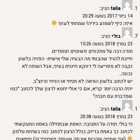
talia
הגיב:
14 ביוני 2017 בשעה 20:29
איזה כיף לשמוע ביריה! שמחתי לעזור
בולי
הגיב:
23 במרץ 2018 בשעה 15:26
תודה רבה על מתכונים פשוטים ונחמדים.
חייבת להגיד שהבנתי מה הבעיה שלי אישית- הפניה בלשון
נקבה לא מפריעה לי דווקא חיננית בעיני, אבל השפה לא
נכונה…
יש לכתוב בלשון הוראה: לא תניחי או הניחי וכיוצ"ב.
יהיה הרבה יותר קריא, אם כי אולי יחטא לרצון שלך לכתוב "כמו
שמדברת עם חברה"
talia
הגיב:
23 במרץ 2018 בשעה 20:38
הי בולי. תודה על התגובה. האמת שבתחילה באמת התעקשתי
לכתוב כך באמת בדיוק בגלל הרצון לכתוב כמו בשיחת טלפון
(אני שמחה שהבנת את מה שעומד מאחוריי זה) ופתאום