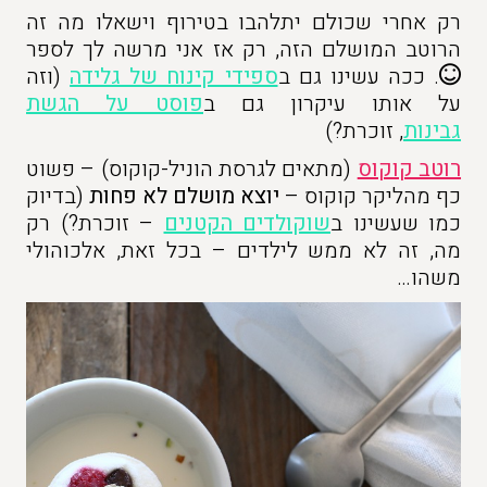
רק אחרי שכולם יתלהבו בטירוף וישאלו מה זה
הרוטב המושלם הזה, רק אז אני מרשה לך לספר
. ככה עשינו גם ב
ספידי קינוח של גלידה
(וזה
על אותו עיקרון גם ב
פוסט על הגשת
גבינות
, זוכרת?)
רוטב קוקוס
(מתאים לגרסת הוניל-קוקוס) – פשוט
כף מהליקר קוקוס –
יוצא מושלם לא פחות
(בדיוק
כמו שעשינו ב
שוקולדים הקטנים
– זוכרת?) רק
מה, זה לא ממש לילדים – בכל זאת, אלכוהולי
משהו…