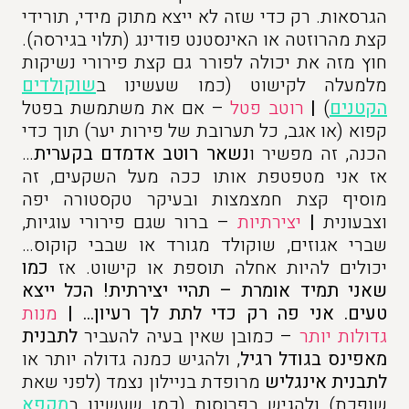
הגרסאות. רק כדי שזה לא ייצא מתוק מידי, תורידי
קצת מהרוזטה או האינסטנט פודינג (תלוי בגירסה).
חוץ מזה את יכולה לפורר גם קצת פירורי נשיקות
מלמעלה לקישוט (כמו שעשינו ב
שוקולדים
הקטנים
)
|
רוטב פטל
– אם את משתמשת בפטל
קפוא (או אגב, כל תערובת של פירות יער) תוך כדי
הכנה, זה מפשיר ו
נשאר רוטב אדמדם בקערית
…
אז אני מטפטפת אותו ככה מעל השקעים, זה
מוסיף קצת חמצמצות ובעיקר טקסטורה יפה
וצבעונית
|
יצירתיות
– ברור שגם פירורי עוגיות,
שברי אגוזים, שוקולד מגורד או שבבי קוקוס…
יכולים להיות אחלה תוספת או קישוט. אז
כמו
שאני תמיד אומרת – תהיי יצירתית! הכל ייצא
טעים. אני פה רק כדי לתת לך רעיון… |
מנות
גדולות יותר
– כמובן שאין בעיה להעביר
לתבנית
מאפינס בגודל רגיל
, ולהגיש כמנה גדולה יותר או
לתבנית אינגליש
מרופדת בניילון נצמד (לפני שאת
שופכת) ולהגיש בפרוסות (כמו שעשינו ב
מקפא