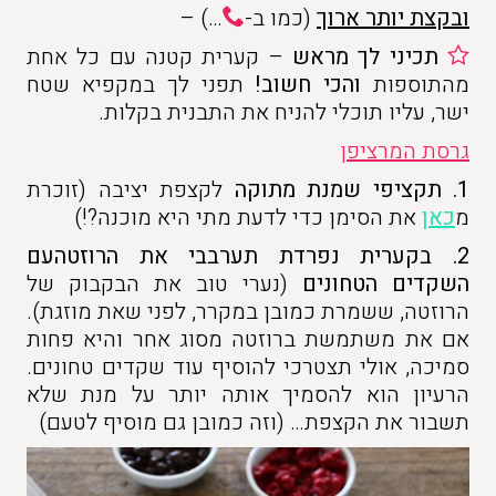
ובקצת יותר ארוך
(כמו ב-
…) –
תכיני לך מראש
– קערית קטנה עם כל אחת
מהתוספות
והכי חשוב!
תפני לך במקפיא שטח
ישר, עליו תוכלי להניח את התבנית בקלות.
גרסת המרציפן
1.
תקציפי שמנת מתוקה
לקצפת יציבה (זוכרת
מ
כאן
את הסימן כדי לדעת מתי היא מוכנה?!)
2. בקערית נפרדת תערבבי את הרוזטה
עם
השקדים הטחונים
(נערי טוב את הבקבוק של
הרוזטה, ששמרת כמובן במקרר, לפני שאת מוזגת).
אם את משתמשת ברוזטה מסוג אחר והיא פחות
סמיכה, אולי תצטרכי להוסיף עוד שקדים טחונים.
הרעיון הוא להסמיך אותה יותר על מנת שלא
תשבור את הקצפת… (וזה כמובן גם מוסיף לטעם)