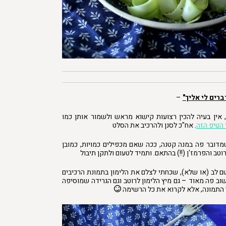
רים לי אליך"
–
 אין בעיה להכין רצועות קישוא מראש ולשמור אותן כמו
 הטיפ הזה
. אח"כ לסנן ולהרכיב את הסלט
דובר פה במנה קטנה, ככה שאם מכפילים כמויות, כמובן
וטב והפרמז'ן (!!) בהתאם. ותמיד לטעום ולתקן תיבול
 לב (או שלא), שכחתי לצלם את הלימון בתמונת הרכיבים
וב פה מאוד – גם מיץ הלימון לרוטב וגם הגרידה שמוסיפה
 התמונה, אלא לקרוא את כל הרשימה