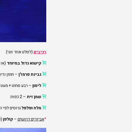
רכיבים
(לסלט אחד זוגי)
קישוא גדול במיוחד
(או 
גבינת פרמז'ן
– חופן נדיב
לימון
– רבע סחוט + מעט ג
שמן זית
– 2 כפות
מלח ופלפל
גרוסים לפי ה
*
אביזרים דרושים
–
קולפן
(כ