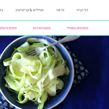
דף הבית
מי אני
סטיילינג & קריאייטיב
בלו
מתכונים בסטייל
מטבח ואירוח
טיפים ורשימ