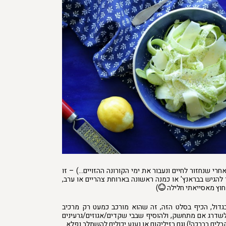
חרי שנחזור לחיים ונעבור את ימי הקורונה ההזויים…) – זו
הגיש בבראנץ' או כמנה ראשונה בארוחת צהריים או ערב,
 חוץ מאסייאתי חלילה
)
דול, הכיף בסלט הזה, זה שהוא מורכב כמעט רק מרכיב
שדרג אם מתחשק, ולהוסיף שבבי שקדים/אגוזים/גרעינים
לים בברכה!) וגם בזיליקום או נענע יכולים להשתלב נפלא