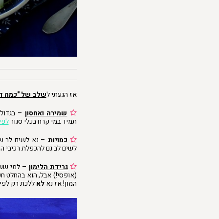
אז הגעתי ל
שלב של "כמה דב
שמירה ואחסון
– בגדול,
תמיד במי קרח בכלי סגור
לפי
כמויות
– נא לשים לב שמ
לשים לב גם להכפלת רכיבי הר
גרידת הלימון
– למי ששם
(אופסי!) אבל, הוא בהחלט חש
המון! אז נא
לא
ללכת רק לפי