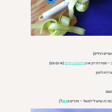
שניים רגילים)
 – מגורדת דק או ב
גילופים גדולים
(או גם וגם)
רידת לימון
טעם
מו זה שיש לי למשל – זוכרים מ
כאן
?)