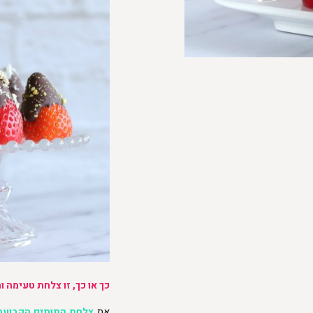
כך או כך, זו צלחת טעימה 
את
צלחת התותים הקבועה