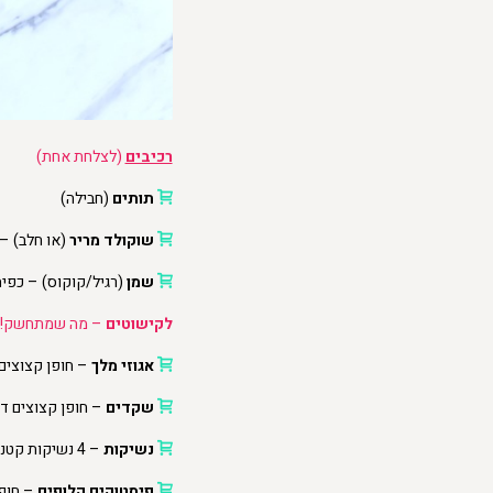
רכיבים
(לצלחת אחת)
תותים
(חבילה)
שוקולד מריר
(או חלב) – חביל
שמן
(רגיל/קוקוס) – כפי
לקישוטים
– מה שמתחשק!
אגוזי מלך
– חופן קצוצים
שקדים
– חופן קצוצים ד
נשיקות
– 4 נשיקות קטנטנות מפוררות
פיסטוקים קלופים
– חופן