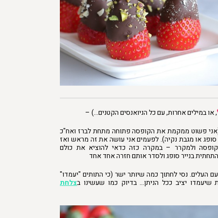
, או במילים אחרות, עם כל הניואנסים הקטנים…) –
(אני פשוט ממקמת את הקופסה פתוחה מתחת לברז ואח"כ
 סופג או מגבת נקיה). לפעמים אני עושה את זה מראש ואז
קופסה ולמקרר – במקרה כזה כדאי להוציא את כולם
תחתית בנייר סופג ולסדר אותם חזרה אחד אחד
 העלים. נסי לחתוך כמה שיותר ישר (כי התותים "יעמדו"
 שיעמדו יציב ככל הניתן… בדיוק כמו שעשינו ב
צלחת