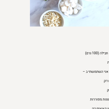
ה (100 גרם)
ת
אני השתמשתי ב –
 דק
ק
 קצוצים דק