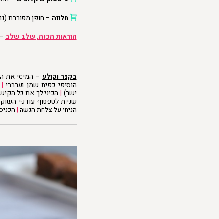
חלווה
– חופן מפוררת (נו
הוראות הכנה, שלב שלב
–
בקצר וקולע
הוסיפי כפית שמן וערבבי
|
ח
ישר)
|
הכיני לך את כל הקיש
שניות לטפטוף עודפי השוקו
הניחי על צלחת הגשה
|
הכניסי למ