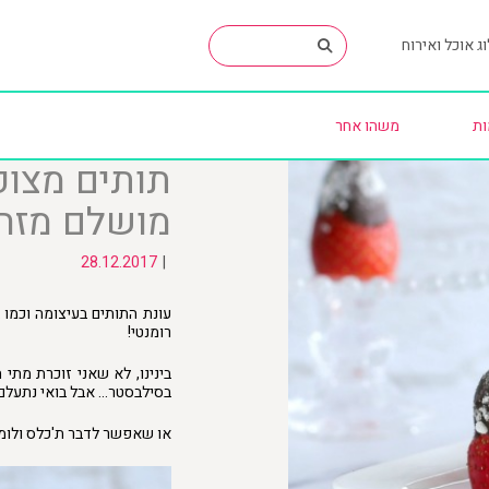
ג אוכל ואירוח
ות
משהו אחר
תותים מצופ
מושלם מזה
28.12.2017
|
עונת התותים בעיצומה וכמו 
רומנטי!
בינינו, לא שאני זוכרת מתי
בסילבסטר… אבל בואי נתעלם מ
או שאפשר לדבר ת'כלס ולומר