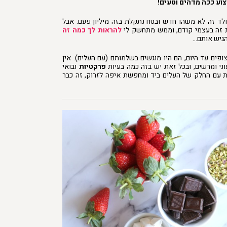
וע ככה מדהים וטעים!
לד זה לא משהו חדש ובטח נתקלת בזה מיליון פעם. אבל
ת זה בעצמי קודם, וממש מתחשק לי
להראות לך
כמה זה
להגיש אותם…
פים עד היום, הם היו מוגשים בשלמותם (עם העלים). אין
י ומרשים, ובכל זאת יש בזה כמה בעיות
פרקטיות
ובואי
ת עם החלק של העלים ביד ומחפשת איפה לזרוק, זה כבר