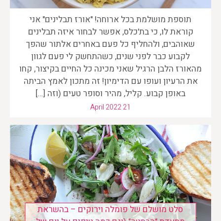
תוספת מושלמת בכל ארוחה! "אורז תבלינים" אני
קוראת לו, כי בת'כלס, אפשר לבחור איזה תבלינים
שאוהבים, ולהחליף כל פעם באחרים אלתור שהפך
לקבוע כבר לפני שנים, כשהתחשק לי פעם לגוון
מהאורז הלבן הרגיל שאני מכינה כל החיים בקיצור, קחו
את הרעיון ועופו עם הדימיון! זה מתכון לאמץ הביתה
באופן קבוע. קליל, מהיר וסופר טעים (וזה […]
April 2022 21
סלט מושלם של פומלה וירוקים – בהשראת