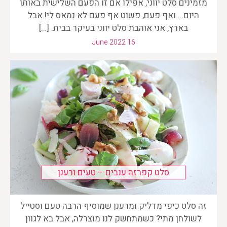
מזמינים סלט יווני, אפילו אם זו הפעם השלישית באותו
היום… ואף פעם, פשוט אף פעם לא נמאס לי! אבל
בארץ, אני אוהבת סלט יווני בעיקר בבית. […]
June 2022 16
סלט קפרזה ענבים – טעים ורענן
זה סלט כיפי מדליק ומרענן שמוסיף הרבה טעם וסטייל
לשולחן מתי? כשמתחשק לנו מוצרלה, אבל בא לגוון