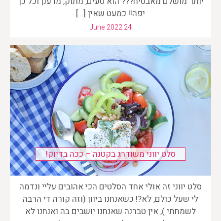
יותר מושלם מאבטיח??? הוא טעים, מתוק, מרענן וכל כך
יפה!! כמעט שאין […]
June 2022 24
סלט יווני משודרג בקטנה – ככה בדיוק!
סלט יווני זה אולי אחד הסלטים הכי אהובים עליי ונדמה
לי שעל כולם, לא?! כשאנחנו ביוון (וזה קורה די הרבה
לשמחתי ), אין טברנה שאנחנו יושבים בה ואנחנו לא