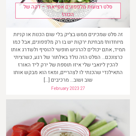
סלט רצועות מלפפונים אסייאתי – דקה של
הכנה!
זה סלט שמכינים ממש בצ'יק בלי שום הכנות או קניות
מיוחדות! מבחינת ירקות יש בו רק מלפפונים, אבל כמו
תמיד, אתם יכולים להרגיש חופשי להוסיף ולשדרג אותו
כרצונכם… הסלט הזה נולד באלתור של רגע, כשרציתי
להכין ליואבי שלי איזו תוספת של ירק ליד האורז
התאילנדי שהכנתי לו לצהריים, ומאז הוא מבקש אותו
שוב ושוב… מרכיבים […]
February 2023 27