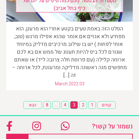
מסעדת "הבסטה" (וגם כמה טיפים על יום של
כיף בתל אביב)
הסלט הזה באמת טעים בקטע אחר! הוא מרענן, הוא
מפתיע ולא אגזים אם אומר שהוא אפילו מרגש (טוב,
אותי לפחות ) יש בו שילוב מרכיבים מדליק במיוחד
שגורם לכל ביס להיות תענוג של ממש אם בא לכם
ארוחה קלילה (עם פרוסת חלה צרובה ליד) או שאתם
מחפשים מנה ראשונה מדליקה ומרעננת, לכל ארוחה –
זה […]
March 2022 03
Posts
קודם
1
2
3
4
…
8
הבא
pagination
נשמור על קשר?