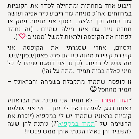
ריבוע אחד בתחתית ומתחילה לסדר את הקוביות
במרווחים, אח"כ מניחה עוד ריבוע נייר אפיה ועושה
עוד קומה וכך הלאה… בסוף אני מניחה פתק או
תחרת נייר עם איזו מילה שתיים… (זה נחמד
לפתוח את הקופסה ולראות למשל "ממני ב-
").
ולסיום, אחרי שסגרתי את הקופסה אני
קושרת קשירת מתנה כזו עם סרט
סאטן/כסוף/קש,
מה שיש לי בבית… (כן נו, אני דואגת שיהיו לי כל
מיני כאלה בבית תמיד…מתה על זה!)
זו קופסה שתמיד מתקבלת בשמחה והבראוניז –
תמיד מתחסל
*
ועוד משהו
– לא תמיד אני מכינה את הבראוניז
באותו רגע, לפעמים אין לי זמן – אז אני שולפת
קוביות בראוניז שתמיד יש לי במקפיא (זוכרת את
הרשימה של "
תמיד במקפיא
"?) נותנת להן שעה
להפשיר והן כאילו הכנתי אותן ממש עכשיו!