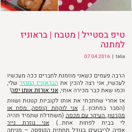
טיפ בסטייל | מטבח | בראוניז
למתנה
07.04.2016
|
talia
הרבה פעמים כשאני מוזמנת לחברים ככה מעכשיו
לעכשיו, אני רצה להכין את
הבראוניז המהיר
שלי,
וכמו שאת כבר מכירה אותי,
אני
אורזת אותו יפה
!
אז אחרי שחתכתי את אותו לקוביות קטנות ושוות
(הסבר במתכון…),
אני לוקחת קופסה, מפח או
מקרטון, העיקר עם מכסה
(משתדלת שתמיד תהיה
לי בבית לפחות אחת…)
אני גוזרת נייר
אפיה
לריבועים בגודל תחתית הקופסה – מניחה