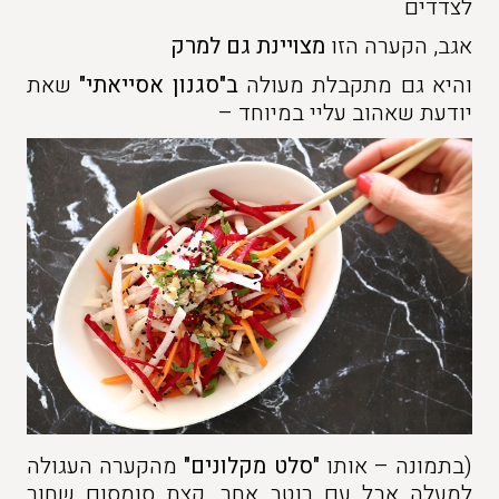
לצדדים
אגב, הקערה הזו
מצויינת גם למרק
והיא גם מתקבלת מעולה
ב"סגנון אסייאתי"
שאת
יודעת שאהוב עליי במיוחד –
(בתמונה – אותו
"סלט מקלונים"
מהקערה העגולה
למעלה אבל עם רוטב אחר, קצת סומסום שחור