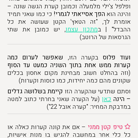
ופלפל צ'ילי מלמעלה וכמובן קערת הגשה שונה –
והינה הוא
הפך אסייאתי לגמרי!
כי כמו שאני תמיד
אומרת לך, "זה הטאץ' הקטן שעושה את כל
ההבדל" | ב
מתכון עצמו
, יש כמובן את שתי
הגרסאות של הרוטב)
ועוד פלוס
בקערה הזו,
שאפשר לערום כמה
קערות ממש אחת בתוך השניה כמעט עד הסוף
(וזה בהחלט חשוב מבחינת מקום אחסון בכלים
שקונים מהם כמה יחידות, כמו כוסות וקערות)
וסתם שתדעי שהקערה הזו
קיימת בשלושה גדלים
– הינה
כאן
(על הקערה שאני בחרתי כתוב למטה
במדבקת המחיר: "קערה אובל 22")
טיפ קטן
ממני
– אם את קונה קערות כאלה או
כל כלי אחר במחשבה להגיש בו מנות אישיות,