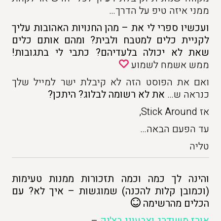
ממני איזה טיפ על הדרך…
ועכשיו ספרי לי את – מהן החנויות האהובות עליך
לקניית כלים למטבח ולבית? ומהם אותם כלים
שאת לא יכולה בלעדיהם? כתבי לי בתגובות!
ממש אשמח לשמוע
ואם את הפוסט הזה לא קיבלת ישר למייל שלך
כנראה ש…
את לא רשומה לבלוג? היתכן?
אז Stick Around,
עד הפעם הבאה…
טליה
והינה לך כמה וכמה תזכורות ממנות טעימות
(וכמובן קלות להכנה) שמוגשות – איך לא? עם
הכלים מהרשימה
אורז משודרג וצבעוני בצ'יק
–