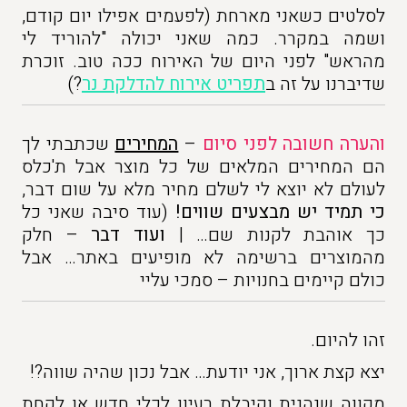
לסלטים כשאני מארחת (לפעמים אפילו יום קודם,
ושמה במקרר. כמה שאני יכולה "להוריד לי
מהראש" לפני היום של האירוח ככה טוב. זוכרת
שדיברנו על זה ב
תפריט אירוח להדלקת נר
?)
והערה חשובה לפני סיום
–
המחירים
שכתבתי לך
הם המחירים המלאים של כל מוצר אבל ת'כלס
לעולם לא יוצא לי לשלם מחיר מלא על שום דבר,
כי תמיד יש מבצעים שווים!
(עוד סיבה שאני כל
כך אוהבת לקנות שם… |
ועוד דבר
– חלק
מהמוצרים ברשימה לא מופיעים באתר… אבל
כולם קיימים בחנויות – סמכי עליי
זהו להיום.
יצא קצת ארוך, אני יודעת… אבל נכון שהיה שווה?!
מקווה שנהנית וקיבלת רעיון לכלי חדש או לקחת