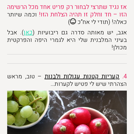
אז נגיד שתרצי לבחור רק פריט
אחד מ
כל הרשימה
הזו – חד וחלק זו תהיה הצלחת הזו!
וכמה שיותר
כאלה! (תודי לי אח"כ
)
אגב, יש מאותה סדרה גם ריבועיות (
כאן
). אבל
בעיני המלבנית שלי היא לגמרי היפה והפרקטית
מכולן!
4.
קעריות קטנות עגולות ולבנות
– טוב, מראש
הצהרתי שיש לי פטיש לקערות…