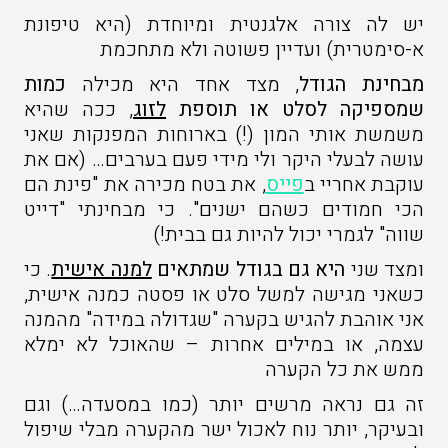
יש לה צורה אלגנטית ומיוחדת (היא טיפונת
א-סימטרית) ועדיין פשוטה ולא מתחכמת
מבחינת הגודל
, מצד אחד היא מכילה
כמות
שמספיקה לסלט או תוספת
לזוג
,
ככה שהיא
משמשת אותי המון (!) בארוחות המפנקות שאני
עושה לבעלי היקר ולי מידי פעם בערבים… (אם את
עוקבת אחריי ב
פייס
, את בטח מכירה את "פינת הם
הכי חמודים כשהם ישנים". כי מבחינתי "דייט
שווה" לגמרי יכול להיות גם בבית!)
ומצד שני
היא גם בגודל שמתאים
למנה אישית
. כי
כשאני מגישה למשל סלט או פסטה כמנה אישית,
אני אוהבת להגיש בקערה "שגדולה במידה" מהמנה
עצמה, או במילים אחרות – שהאוכל לא ימלא
ממש את כל הקערה
זה גם נראה מרשים יותר (כמו במסעדה…) וגם
ובעיקר, יותר נוח לאכול ישר מהקערה מבלי שיפול