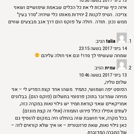
13 ביוני 2017 בשעה 10:30
איזה כיף שריכזת לי את כל הכלים שבאמת שימושיים ושאני
צריכה . הטיפ לקנות 2 יחידות מאותו כלי שיהיה "סדר בעין"
ממש נכון . תודה . חולה על פוקס הום דרך אגב מבצעים שווים
.
talia
הגיב:
14 ביוני 2017 בשעה 23:15
שמחה שעשיתי לך סדר! וגם אני חולה עליהם
עמית
הגיב:
13 ביוני 2017 בשעה 10:46
שלום טליה,
הפוסט יפה ושמושי, כתמיד. משהו אחד קצת הפריע לי – אני
מניחה שמדובר בתוכן פרסומי בתשלום (פוקס הום). בבלוגים
אמריקאיים שאני קוראת תמיד יש גילוי נאות במקרה כזה,
לעתים אפילו כולל פירוט התמורה (אולי זה קצת מוגזם).
בכל מקרה, אני חושבת שזה בהחלט היה במקום להוסיף גם
כאן גילוי נאות, שאת פרזנטורית – או איך שלא קוראים לזה –
של החברה המדוברת.