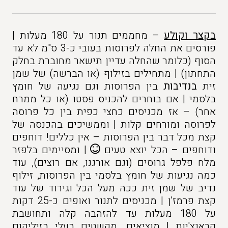
בקצר וקולע
– מחממים תנור על 180 מעלות |
פורסים את החלה לפרוסות בעובי כ-3 ס"מ לא עד
הסוף (כלומר שהחלה עדיין תישאר מחוברת בחלק
התחתון) | מתחילים בזילוף (או הברשה) של שמן
זית
בנדיבות
בין הפרוסות וגם נגיעה של חומץ
בלסמי | אם בוחרים להכניס פסטו (או כל ממרח
אחר) – אז מכניסים כחצי כפית בין כל פרוסה
לפרוסה ומורחים קלות | וממשיכים בהכנסה של
קצת מכל דבר בין הפרוסות – אין כללים! דוחפים
ודוחפים – הכל יוצא טעים
| ומסיימים בלפזר
מלח פלפל גרוסים (וגם אורגנו, אם רוצים), עוד
כמה נגיעות של חומץ בלסמי בין הפרוסות, זילוף
נדיב של שמן זית ככה מעל הכל וגירוד של עוד
קצת פרמז'ן | מכניסים לתנור ואופים כ-25 דקות
על 180 מעלות עד להזהבה קלה ותחושבת
קראנצ'יות | מוציאים, מקשטים בעלי בזיליקום