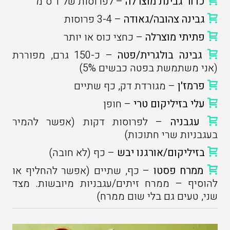
כדור גבינת מוצרלה
– לפרוסות של 1 ס"מ
גבינה צהובה/גאודה
– 3-4 פרוסות
פתיתי מוצרלה
– כחצי כוס או יותר
גבינה בולגרית/פטה
– כ-150 גרם, מפוררת
(אני משתמשת בפטה כבשים 5%)
פרמז'ן
– מגורדת דק, כף שתיים
עלי בזיליקום טרי
– חופן
עגבניה
– לפרוסות דקות (אפשר להמיר
בעגבניות שרי חתוכות)
בזיליקום/אורגנו יבש
– כף (לא חובה)
ממרח פסטו
– כף, שתיים (אפשר להחליף או
להוסיף – ממרח זיתים/עגבניות מיובשות. מצד
שני, טעים גם בלי שום ממרח)