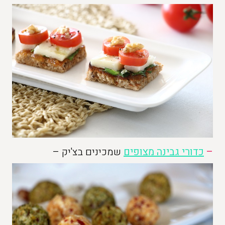
–
כדורי גבינה מצופים
שמכינים בצ'יק –