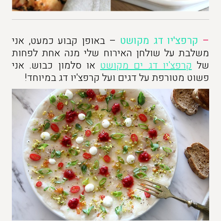
–
קרפצ'יו דג מקושט
– באופן קבוע כמעט, אני
משלבת על שולחן האירוח שלי מנה אחת לפחות
של
קרפצ'יו דג ים מקושט
או סלמון כבוש. אני
פשוט מטורפת על דגים ועל קרפצ'יו דג במיוחד!