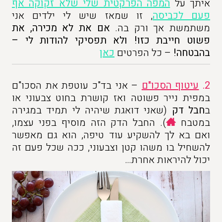
איתך על
המפה הפרקטית שלי שלא זקוקה אף
פעם לכביסה
, זו שמאז שיש לי ילדים אני
משתמשת אך ורק בה.
אם את לא מכירה, את
פשוט חייבת כזו! ולא תפסיקי להודות לי –
בהבטחה!
– כל הפרטים
כאן
2.
עיטוף הסכו"ם
– אני בד"כ עוטפת את הסכו"ם
במפית נייר פשוטה ואז קושרת בחוט צבעוני או
ב
חבל דק
(שאני דואגת שיהיה לי תמיד במגירה
במטבח
). החבל הדק הזה מוסיף בפני עצמו,
ואם בא לך להשקיע עוד טיפה, הוא גם מאפשר
להשחיל בו משהו קטן וצבעוני, ככה שכל פעם זה
יכול להיראות אחרת…