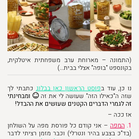
(התמונה – מארוחת ערב משפחתית איטלקית,
בקונספט "בופה" אצלי בבית…)
נו כן, עוד ב
פוסט הראשון כאן בבלוג
כתבתי לך
שזה ה"כאילו הזה" שעושה לי את זה
ומבחינתי
זה לגמרי הדברים הקטנים שעושים את ההבדל!
אז ככה –
1.
המפה
– אני קודם כל פורסת מפה על השולחן
(בד"כ בצבע בהיר ונטרלי) וכבר מזמן רציתי לדבר