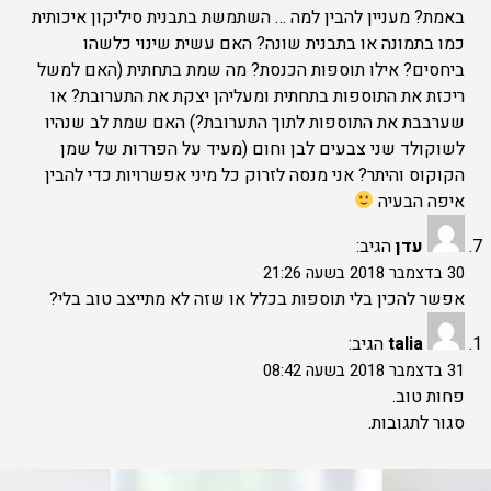
באמת? מעניין להבין למה … השתמשת בתבנית סיליקון איכותית
כמו בתמונה או בתבנית שונה? האם עשית שינוי כלשהו
ביחסים? אילו תוספות הכנסת? מה שמת בתחתית (האם למשל
ריכזת את התוספות בתחתית ומעליהן יצקת את התערובת? או
שערבבת את התוספות לתוך התערובת?) האם שמת לב שנהיו
לשוקולד שני צבעים לבן וחום (מעיד על הפרדות של שמן
הקוקוס והיתר? אני מנסה לזרוק כל מיני אפשרויות כדי להבין
איפה הבעיה
עדן
הגיב:
30 בדצמבר 2018 בשעה 21:26
אפשר להכין בלי תוספות בכלל או שזה לא מתייצב טוב בלי?
talia
הגיב:
31 בדצמבר 2018 בשעה 08:42
פחות טוב.
סגור לתגובות.