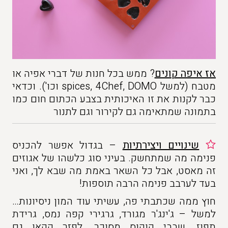
אז איפה קונים
? ממש בכל חנות של דברי אפיה או
מטבח (למשל spices, 4Chef, DOMO וכו'). וכדאי
כבר לקנות את זו האיכותית בצבע הכתום חום כמו
בתמונה שמתאימה גם לקירור וגם לתנור
שינויים ויצירתיות
– בגדול אפשר להכניס
פנימה מה שמתחשק. בעיני סוג כלשהו של אגוזים
זה מאסט, אבל כל השאר באמת מה שבא לך, ואני
בעד לערבב פנימה הרבה תוספות!
חוץ ממה שכתבתי פה, עשיתי עוד המון ניסיונות…
למשל – ג'ינג'ר מגורד, גרגירי קפה נמס, גרידת
תפוז, שבבי קוקוס מסוכר, לפזר קקאו גם