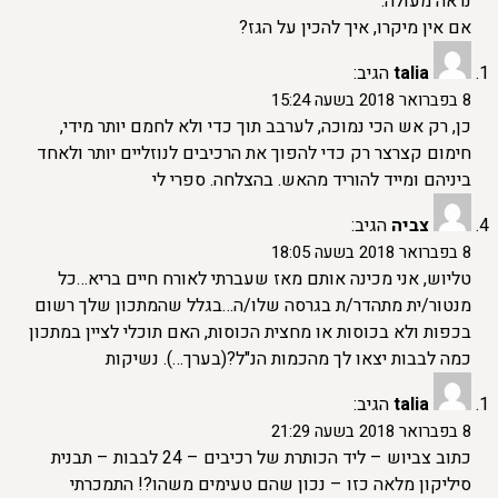
נראה מעולה.
אם אין מיקרו, איך להכין על הגז?
talia
הגיב:
8 בפברואר 2018 בשעה 15:24
כן, רק אש הכי נמוכה, לערבב תוך כדי ולא לחמם יותר מידי,
חימום קצרצר רק כדי להפוך את הרכיבים לנוזליים יותר ולאחד
ביניהם ומייד להוריד מהאש. בהצלחה. ספרי לי
צביה
הגיב:
8 בפברואר 2018 בשעה 18:05
טליוש, אני מכינה אותם מאז שעברתי לאורח חיים בריא…כל
מנטור/ית מתהדר/ת בגרסה שלו/ה…בגלל שהמתכון שלך רשום
בכפות ולא בכוסות או מחצית הכוסות, האם תוכלי לציין במתכון
כמה לבבות יצאו לך מהכמות הנ"ל?(בערך…). נשיקות
talia
הגיב:
8 בפברואר 2018 בשעה 21:29
כתוב צביוש – ליד הכותרת של רכיבים – 24 לבבות – תבנית
סיליקון מלאה כזו – נכון שהם טעימים משהו?! התמכרתי