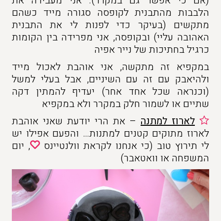
(אם כי אפשר גם במקרר). אני מעבירה את
הלבבות מהתבנית לקופסה סגורה מייד כשהם
מתקשים (בעיקר כדי לפנות לי את התבנית
האהובה עליי) ובקופסה, אני מפרידה בין הקומות
כרגיל בחתיכות של נייר אפיה
במקפיא זה מתקשה, אני אוהבת לאכול מייד
ולהיאבק עם זה עם השיניים, אבל בעלי למשל
(וכנראה שכל אחד אחר) יעדיף להמתין דקה
שתיים או לשמור חלק במקרר ולא במקפיא
לארוז למתנה
– את הרי יודעת שאני אוהבת
לארוז מתוקים קטנים למתנות… והפעם אפילו יש
לי תירוץ טוב (כי אנחנו לקראת וולנטיינס
, יום
המשפחה או וואטאבר)