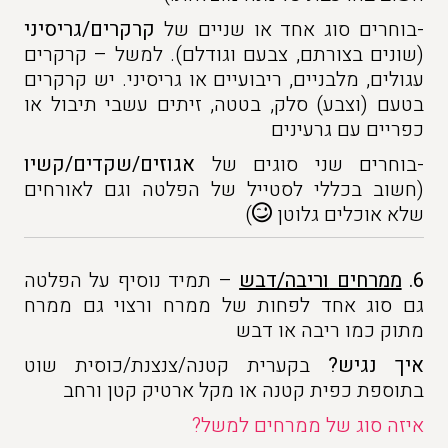
-בוחרים סוג אחד או שניים של
קרקרים/גריסיני
(שונים בצורתם, צבעם וגודלם). למשל – קרקרים
עגולים, מלבניים, ריבועיים או גריסיני. יש קרקרים
בטעם (וצבע) סלק, בטטה, זיתים עשבי תיבול או
כפריים עם גרעינים
-בוחרים שני סוגים של
אגוזים/שקדים/קשיו
(חשוב בכללי לסטייל של הפלטה וגם לאורחים
שלא אוכלים גלוטן
)
6.
ממרחים
וריבה/דבש
– תמיד נוסיף על הפלטה
גם סוג אחד לפחות של ממרח ורצוי גם ממרח
מתוק כמו ריבה או דבש
איך נגיש?
בקערית קטנה/צנצנת/כוסית שוט
בתוספת כפית קטנה או מקל ארטיק קטן ורחב
איזה סוג של ממרחים למשל?