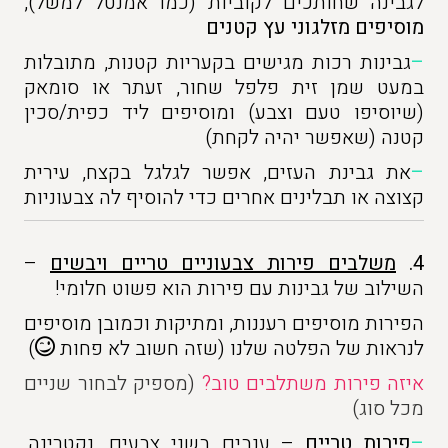
לגבינה שחותכים לקוביות (כמו אמנטל למשל),
מוסיפים מזלגוני עץ קטנים
–
גבינות רכות מגישים בקעריות קטנות, מתובלות
במעט שמן זית פלפל שחור, זעתר או סומאק
(שיוסיפו טעם וצבע) ומוסיפים ליד כפית/סכין
קטנה (שאפשר יהיה לקחת)
–
את גבינת העזים, אפשר לגלגל בקצח, עירית
קצוצה או תבלינים אחרים כדי להוסיף לה צבעוניות
4.
משלבים פירות צבעוניים טריים ויבשים
–
השילוב של גבינות עם פירות הוא פשוט חלומי!
הפירות מוסיפים רעננות, ומתיקות וכמובן מוסיפים
לנראות של הפלטה שלנו (שזה חשוב לא פחות
)
איזה פירות משתלבים טוב?
(מספיק לבחור שניים
מכל סוג)
–
פירות טריים
– ענבים בשני צבעים, נקטרינה,