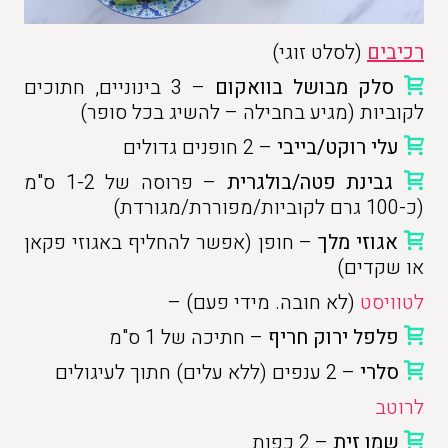
רכיבים
(לסלט זוגי)
סלק מבושל בוואקום
– 3 בינוניים, חתוכים
לקוביות (מגיע בחבילה – להשיג בכל סופר)
עלי רוקט/בייבי
– 2 חופנים גדולים
גבינת פטה/בולגרית
– פרוסה של 1-2 ס"מ
(כ-100 גרם לקוביות/מפוררת/מגורדת)
אגוזי מלך
– חופן (אפשר להחליף באגוזי פקאן
או שקדים)
לטוויסט
(לא חובה. מידי פעם) –
פלפל ירוק חריף
– חתיכה של 1 ס"מ
סלרי
– 2 ענפים (ללא עלים) חתוך לעיגולים
לרוטב
שמן זית
– 2 כפות