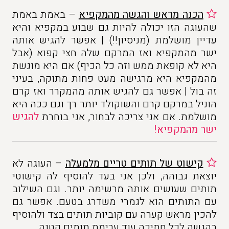
הכנה מראש והגשה מהמקפיא
– באמת באמת
שהעוגה הזו יכולה להיות גם שבוע במקפיא והיא
עדיין מושלמת (מניסיון!!) | אפשר להגיש אותה
ישר מהמקפיא ואז המרקם שלה חצי קפוא (אבל
היא לא קופאת ממש וזה כל הכיף) אם היא מוגשת
מהמקפיא היא מרגישה מעט פחות מתוקה, בעיני
זה בול | אפשר גם להגיש אותה מהמקרר ואז קרם
הוניל במרקם קרם והשוקולד יותר רך וגם ככה היא
מושלמת. אם אני צריכה לבחור, אני בוחרת
להגיש
ישר מהמקפיא!
קישוט של תותים טריים מלמעלה
– העוגה לא
יוצאת גבוהה, ולכן אני בעד להוסיף לה קישוטי
תותים שעושים אותה מרשימה יותר. וגם השילוב
עם התותים הוא לגמרי משדרג בטעם. אפשר גם
להכין מראש קערה עם קוביות תותים בצד ולהוסיף
בהגשה לכל חתיכה עוד ערימת תותים קטנה