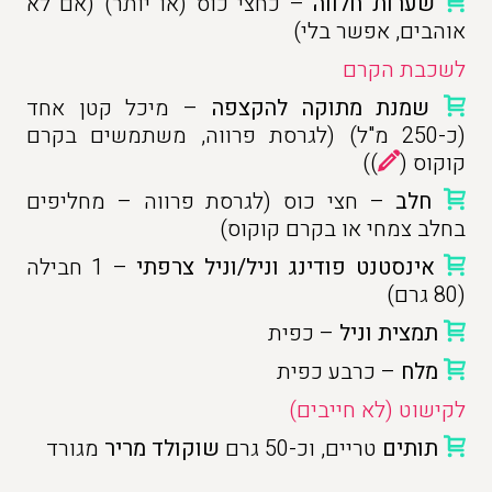
שערות חלווה
– כחצי כוס (או יותר) (אם לא
אוהבים, אפשר בלי)
לשכבת הקרם
שמנת מתוקה להקצפה
– מיכל קטן אחד
(כ-250 מ"ל) (לגרסת פרווה, משתמשים בקרם
קוקוס (
))
חלב
– חצי כוס (לגרסת פרווה – מחליפים
בחלב צמחי או בקרם קוקוס)
אינסטנט פודינג וניל/וניל צרפתי
– 1 חבילה
(80 גרם)
תמצית וניל
– כפית
מלח
– כרבע כפית
לקישוט (לא חייבים)
תותים
טריים, וכ-50 גרם
שוקולד מריר
מגורד
______