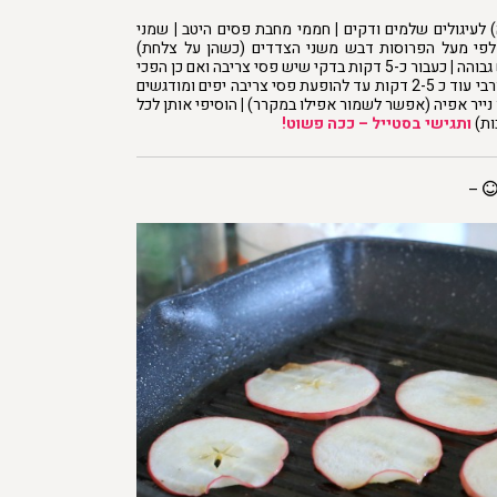
) לעיגולים שלמים ודקים
|
חממי מחבת פסים היטב
|
שמני
פי מעל הפרוסות דבש משני הצדדים (כשהן על צלחת)
גבוהה
|
כעבור כ-5 דקות בדקי שיש פסי צריבה ואם כן הפכי
 כ 2-5 דקות עד להופעת פסי צריבה יפים ומודגשים
 נייר אפיה (אפשר לשמור אפילו במקרר)
|
הוסיפי אותן לכל
ות)
ותגישי בסטייל – ככה פשוט!
–