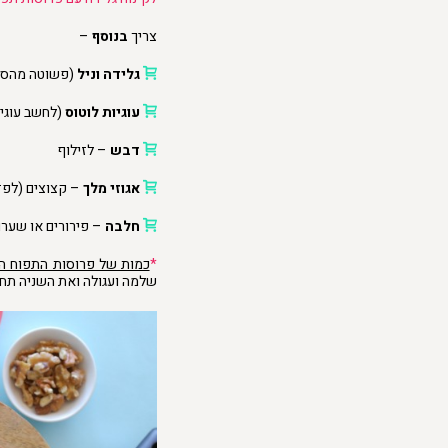
צריך
בנוסף
–
גלידה וניל
(פשוטה מהסו
עוגיות לוטוס
(לחשב עוגיה
דבש
– לזילוף
אגוזי מלך
– קצוצים (לפז
חלבה
– פירורים או שערו
*
כמות של פרוסות התפוח הצ
שלמה ועגולה ואת השניה תח