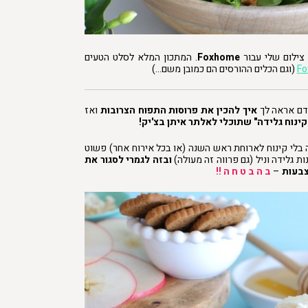
צילום שלי עבור
Foxhome
. המתכון המלא לסלט הטעים
(וגם הכלים ההורסים הם כמובן משם…)
ם אראה לך
איך להכין את פרוסות התפוח הצרובות
ואז
קינוח גלידה" שתוכלי לאלתר איתן בצ'יק!
לי קינוח לארוחת ראש השנה (או בכל אירוח אחר) פשוט
ת גלידה וניל (גם פרווה זה מעולה)
ובזה לגמרי לסגור את
צבעות
–
ב ה ב ט ח ה !!