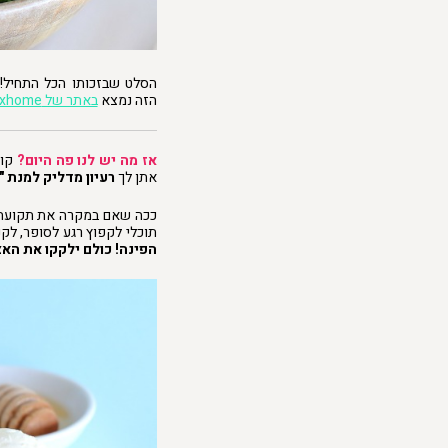
הסלט שבזכותו הכל התחיל! 
הזה נמצא
באתר של Foxhome
אז מה יש לנו פה היום?
קוד
אתן לך
רעיון מדליק
למנת "
ככה שאם במקרה את תקועה ב
תוכלי לקפוץ רגע לסופר, לקנו
הפינה!
כולם ילקקו את הא