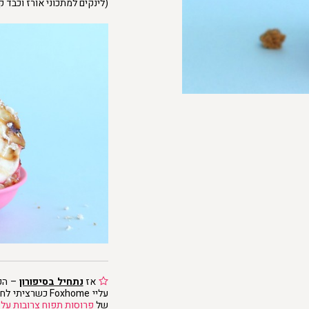
(לינקים למתכוני אורז וכבד 
אז
נתחיל בסיפורון
– הכ
עליי Foxhome כשרציתי לחשוב על
של
פרוסות תפוח צרובות על