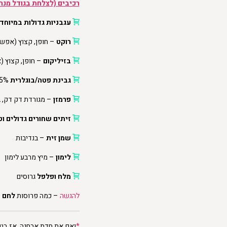
רכיבים
(ל
צלחת בגודל מנה
עגבניות גדולות במיוחד
רוקט
– חופן, קצוץ (אפשר
בזיליקום
– חופן, קצוץ (
גבינת פטה/בוגלרית
5% (אני משתמשת בפטה כבשים) – פרוסה של 1-2 ס"מ
פרמזן
– מגורדת דק דק, ב
זיתים שחורים גדולים וט
שמן זית
– בנדיבות
לימון
– מיץ מרבע לימון
מלח ופלפל
גרוסים
להגשה
– כמה פרוסות
לחם
*
ואם את חדת אבחנה, אז בט