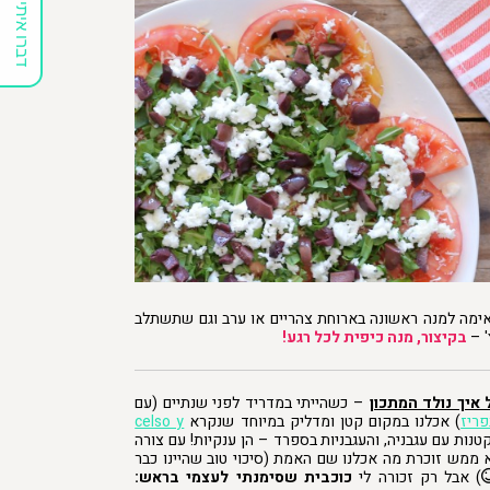
דברו איתי
ימה למנה ראשונה בארוחת צהריים או ערב וגם שתשתלב
' –
בקיצור, מנה כיפית לכל רגע!
 איך נולד המתכון
– כשהייתי במדריד לפני שנתיים (עם
פריז
) אכלנו במקום קטן ומדליק במיוחד שנקרא
celso y
טנות עם עגבניה, והעגבניות בספרד – הן ענקיות! עם צורה
 ממש זוכרת מה אכלנו שם האמת (סיכוי טוב שהיינו כבר
) אבל רק זכורה לי
כוכבית שסימנתי לעצמי בראש: