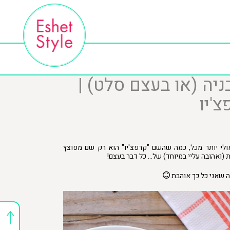
ניה (או בעצם סלט) |
'יו
לי יותר מכל, כמה שהשם "קרפצ'יו" הוא רק שם מפוצץ
 (ואהובה עליי במיוחד) של… כל דבר בעצם!
ה שאני כל כך אוהבת