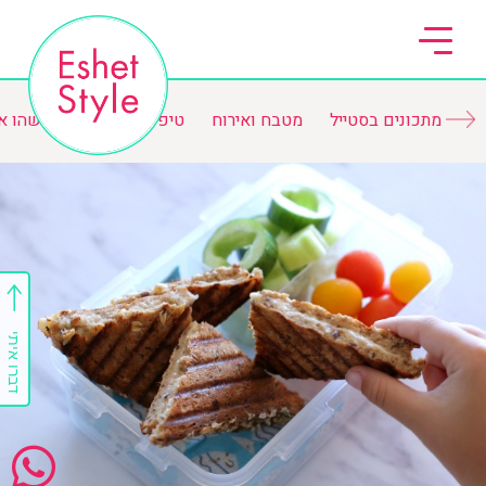
מתכונים בסטייל
מטבח ואירוח
טיפים ורשימות
משהו א
דברו איתי