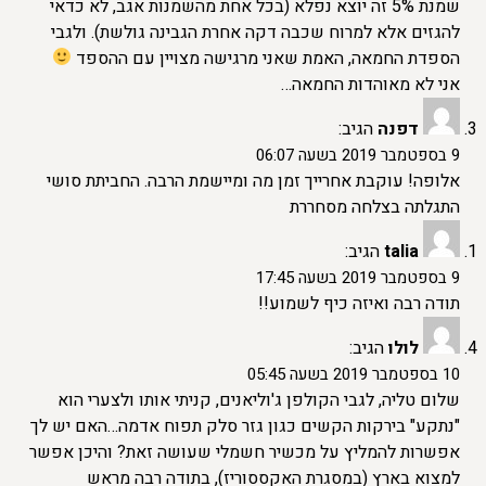
שמנת 5% זה יוצא נפלא (בכל אחת מהשמנות אגב, לא כדאי
להגזים אלא למרוח שכבה דקה אחרת הגבינה גולשת). ולגבי
הספדת החמאה, האמת שאני מרגישה מצויין עם ההספד
אני לא מאוהדות החמאה…
דפנה
הגיב:
9 בספטמבר 2019 בשעה 06:07
אלופה! עוקבת אחרייך זמן מה ומיישמת הרבה. החביתת סושי
התגלתה בצלחה מסחררת
talia
הגיב:
9 בספטמבר 2019 בשעה 17:45
תודה רבה ואיזה כיף לשמוע!!
לולו
הגיב:
10 בספטמבר 2019 בשעה 05:45
שלום טליה, לגבי הקולפן ג'וליאנים, קניתי אותו ולצערי הוא
"נתקע" בירקות הקשים כגון גזר סלק תפוח אדמה…האם יש לך
אפשרות להמליץ על מכשיר חשמלי שעושה זאת? והיכן אפשר
למצוא בארץ (במסגרת האקססוריז), בתודה רבה מראש