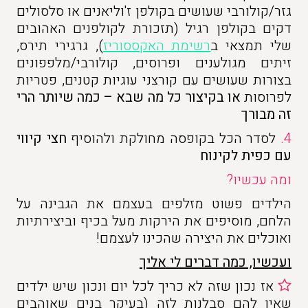
גזר/קולורבי שעושים בקולפן ז'וליאנים או סלסולים
דקים בקולפן רגיל (תזכורת לקולפנים האהובים
שלי תמצאי ב
רשימת האקססוריז
), גרגירי תירס,
זיתים מגולענים ופרוסים, קולורבי/מלפפונים
בצורות שעושים עם קורצני עוגיות קטנים, פטריות
לפרוסות
או בקיצור כל מה שבא – כמה שיותר הרי
זה מבורך
4.
לסדר הכל בקופסה מחולקת ולהוסיף
חצי קיווי
עם כפית לקינוח
ומה עכשיו?
הילדים פשוט מזלפים בעצמם את הגבינה על
הלחם, מוסיפים את הירקות מעל בכיף וביצירתיות
ואוכלים את היצירה שהכינו לעצמם!
ועכשיו, כמה דברים לי אליך
אז נכון שזה לא כריך לכל יום ונכון שיש ילדים
שאין להם סבלנות לזה (בעיקר בנים שאוהבים