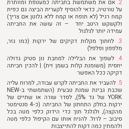
2.
אם את משתמשת בחביתה כמעטפת ומוותרת
על טורטיה, כדאי להוסיף לקערית הביצה גם כפית
קמח רגיל (לא תופח או קמח ללא גלוטן אם צריך)
ולקשקש היטב יחד – זה עושה את החביתה
עמידה יותר לגלגול
3.
לחתוך מקלות דקיקים של ירקות (כמו גזר,
מלפפון ופלפל)
4.
לשפוך את הבלילה למחבת נון סטיק גדולה
יחסית (משומנת קלות בשמן זית) | להכין חביתה
דקיקה ככל האפשר
5.
להעביר את החביתה לקרש עבודה, למרוח עליה
שכבת גבינת שמנת טבעית (השתמשתי ב-NEW
YORK של גד 5%), לסדר שורה או שתיים של
ירקות בחלק התחתון של החביתה (כ-4 סנטימטר
מהקצה), ולגלגל תוך כדי הידוק כלפי מטה בכל
סיבוב – לרול. להניח אותו עם הקיפול כלפי מטה
ולהמתין כמה דקות להתייצבות