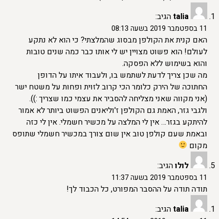
talia
הגיב:
11 בספטמבר 2019 בשעה 08:13
האם קנית את הקולפן מבסוג שהמלצתי? כי הוא לא נתקע
לעולם! הוא פשוט מצויין יש לי אותו כבר כמה שנים טובות
והוא בשימוש ללא הפסקה.
מה שכן צריך לדעת לשתמש בו, ולעבוד איתו על הדופן
החתוכה של הירק כלומר הכי קרוב לזוית ופחות על משטח ישר
(אני מקווה שאני מצליחה להסביר את עצמי כמו שצריך :)).
ולגבי גזר, האמת גם הקולפן ז'וליאנים הפשוט ביותר לא אמור
להיתקע בגזר… אין לי המלצה על מכשיר חשמלי. אין לי כזה
ובאמת שעם קולפן טוב אין שום צורך במכשיר חשמלי שתופס
מקום
לולו
הגיב:
11 בספטמבר 2019 בשעה 11:37
תודה תודה על ההסבר המפורט, כל הכבוד לך!
talia
הגיב: