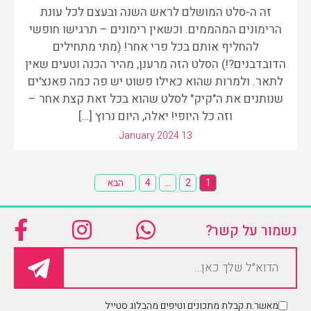
זה ה-סלט המושלם לראש השנה ובעצם לכל עונת
הרימונים המהממים. וכשאין רימונים – תרגישו חופשי
להחליף אותם בכל פרי אחר! (מתי מתחילים
הדובדבנים?!) הסלט הזה מרענן, מהיר הכנה וטעים שאין
לתאר. ולמרות שהוא כאילו פשוט יש פה כמה פאנצ'ים
שנותנים את ה"קיק" לסלט שהוא בכל זאת קצת אחר –
וזה כל היופי! יאלה, היום נרוץ […]
January 2024 13
Posts
1
2
…
4
הבא
pagination
נשמור על קשר?
מאשר.ת קבלת מתכונים וטיפים מהבלוג סטייל