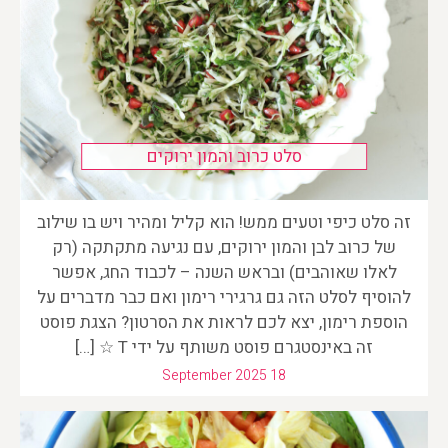
סלט כרוב והמון ירוקים
זה סלט כיפי וטעים ממש! הוא קליל ומהיר ויש בו שילוב
של כרוב לבן והמון ירוקים, עם נגיעה מתקתקה (רק
לאלו שאוהבים) ובראש השנה – לכבוד החג, אפשר
להוסיף לסלט הזה גם גרגירי רימון ואם כבר מדברים על
הוספת רימון, יצא לכם לראות את הסרטון? הצגת פוסט
זה באינסטגרם ‏‎פוסט משותף על ידי ‏‎☆ T […]
September 2025 18