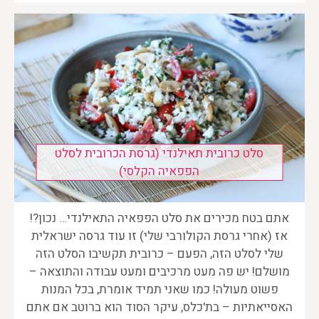
סלט כרובית תאילנדי (גרסת הכרובית לסלט
הפפאיה הקלסי)
אתם בטח מכירים את סלט הפפאיה התאילנדי… נכון?!
אז (אחרי גרסת הקולורבי שלי) זו עוד גרסה ישראלית
שלי לסלט הזה, הפעם – כרובית תקשיבו הסלט הזה
מושלם! יש פה מעט מרכיבים ומעט עבודה והתוצאה –
פשוט מעולה! כמו שאני תמיד אומרת, בכל המנות
האסייאתיות – בת'כלס, עיקר הסוד הוא ברוטב אם אתם