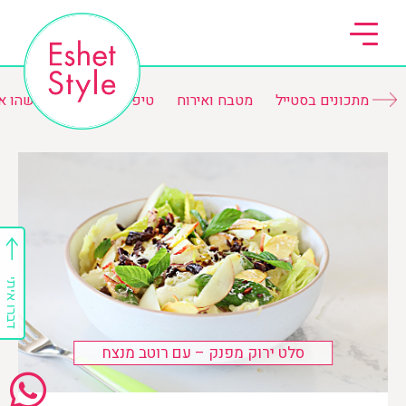
מתכונים בסטייל
מטבח ואירוח
טיפים ורשימות
משהו א
דברו איתי
סלט ירוק מפנק – עם רוטב מנצח