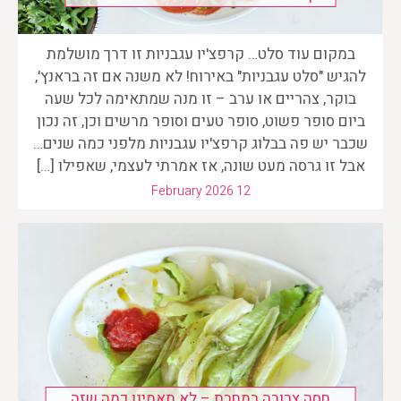
במקום עוד סלט… קרפצ'יו עגבניות זו דרך מושלמת
להגיש "סלט עגבניות" באירוח! לא משנה אם זה בראנץ',
בוקר, צהריים או ערב – זו מנה שמתאימה לכל שעה
ביום סופר פשוט, סופר טעים וסופר מרשים וכן, זה נכון
שכבר יש פה בבלוג קרפצ'יו עגבניות מלפני כמה שנים…
אבל זו גרסה מעט שונה, אז אמרתי לעצמי, שאפילו […]
February 2026 12
חסה צרובה במחבת – לא תאמינו כמה שזה