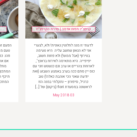
קרפצ'יו תפוח אדמה | סדרת הקרפצ'יו
לדעתי זו מנה לחלוטין גאונית! ולא, לצערי
הפעם זה 
אני לא הגאון שחשב עליה היא טעימה
טעם מו
בטירוף (אבל ממש!) ולא פחות חשוב,
וזהו. כ
יפיפייה. היא מתאימה לאירוח בראנץ',
אם את
לארוחת צהריים או ערב וגם כנשנוש זוגי עם
מתלה
כוס יין סתם ככה בערב באמצע השבוע (ואת
המתכון 
יודעת שאני הכי אוהבת כאלה!) טוב
תיכף ת
כרגיל, סיפורון – נתקלתי במנה הזו
המתכו
לראשונה במסעדת fiori (ביקום) של […]
May 2018 03