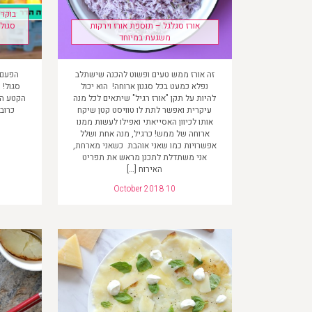
בוקר 
אורז סגלגל – תוספת אורז וירקות
סגול
משגעת במיוחד
זה אורז ממש טעים ופשוט להכנה שישתלב
הפעם 
נפלא כמעט בכל סגנון ארוחה! הוא יכול
סגול! 
להיות על תקן "אורז רגיל" שיתאים לכל מנה
הקטע המ
עיקרית ואפשר לתת לו טוויסט קטן שיקח
כרוב 
אותו לכיוון האסייאתי ואפילו לעשות ממנו
ארוחה של ממש! כרגיל, מנה אחת ושלל
אפשרויות כמו שאני אוהבת כשאני מארחת,
אני משתדלת לתכנן מראש את תפריט
האירוח […]
October 2018 10