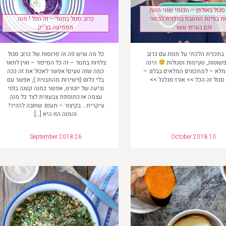
סגול באולפן – הכנתי שתי מנות
ות בפינת המטבח בתכנית לבחור
כרוב סגול בתנור – זה הכל ! מנה
נכון בערוץ עשר
מפתיעה בצ'יק
בתכנית הלכתי על מנות עם כרוב
כל מה שיש פה זה פרוסות של כרוב סגול
פשוטות, טעימות וסגולות
הינה
צלויות בתנור – זה כל הסיפור – ואין לתאר
לא – למתכונים המלאים בבלוג –
כמה שזה טעים! אפשר לאכול את זה ככה
סגול זה הכל >> אורז סגלגל >>
בלי כלום (וישירות מהתבנית ), אפשר עם
נגיעה של יוגורט, אפשר כמנה קטנה בפני
עצמה או כתוספת צבעונית לצד כל מנה
עיקרית… בקיצור – תענוג שחובה להכיר!
והמנה הזו היא […]
September 2018 26
October 2018 10