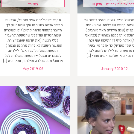
רת ארוחות צהריים – חלק III
במיוחד
בשיל בריא, טעים ומהיר ביותר של
תקראי לזה צ'יפס אפוי ומתובל, אצבעות
קוביות קטנות של דלעת, עם טעמים
תפוחי אדמה בתנור או איך שמתחשק לך –
קלים (שגם הילדים מאוד אוהבים!)
מדובר בתפוחי אדמה קראנצ'יים וממכרים
כול אותו כמנה צמחונית (ככה אני
שמתחסלים עוד לפני שהספקת להעביר
) או להוסיף לו חתיכות עוף (כמו
לכלי הגשה (ואת יודעת שאצלי צורת
י שלי מעדיף) כך או כך אין בעיה
ההגשה חשובה לא פחות מהמנה עצמה )
 מראש ולתת לילדים לחמם לבד
תוספת מעולה ל"על האש", לילדים,
 גם יום או שלושה ימים אחרי […]
למבוגרים ובכלל – תוספת מושלמת לכל
ארוחה! מנה שנולדה מאלתור, ומאז היא […]
May 2019 06
January 2020 12