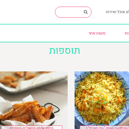
ג אוכל ואירוח
ות
משהו אחר
תוספות
 עם דלעת (ועוף) "הודו סטייל" |
תפוחי אדמה קראנצ'ים וממכרים