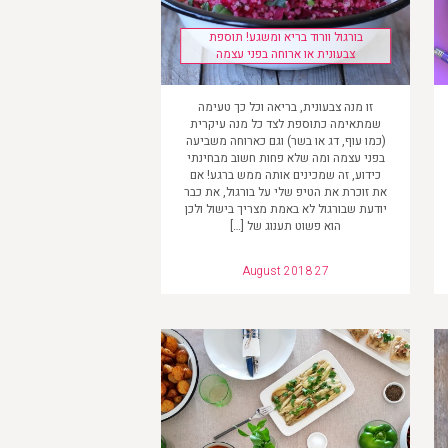
בורגול וורוד בריא ומשגע! תוספת
צבעונית או ארוחה בפני עצמה
זו מנה צבעונית, בריאה וכל כך טעימה
שמתאימה כתוספת לצד כל מנה עיקרית
(כמו עוף, דג או בשר) וגם כארוחה משביעה
בפני עצמה ומה שלא פחות חשוב מבחינתי
כידוע, זה שמכינים אותה ממש ברגע! אם
את זוכרת את הטיפ שלי על בורגול, את כבר
יודעת שבורגול לא באמת מצריך בישול ולכן
הוא פשוט תענוג של […]
August 2018 27