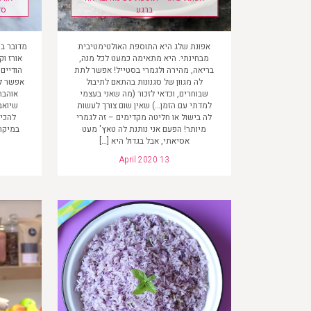
ברגע
סד
אפונת שלג היא התוספת האולטימטיבית
מדובר בת
מבחינתי. היא מתאימה כמעט לכל מנה,
אורז ו
בריאה, מהירה ולגמרי בסטייל! אפשר לתת
הודיים 
לה מגוון של סגנונות בהתאם לתיבול
אפשר לא
שבוחרים, וכדאי לזכור (מה שאני בעצמי
אוהבת
למדתי עם הזמן…) שאין שום צורך לעשות
שיואב
לה בישול או חליטה מקדימים – זה לגמרי
להכין
מיותר! הפעם אני נותנת לה טאץ' מעט
במיקרו
אסיאתי, אבל בגדול היא […]
April 2020 13