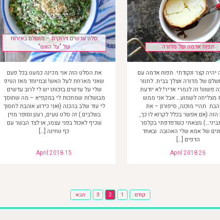
סלט עדשים וירוקים – מושלם באירוח
תפוח אדמה של מדורה
של "על האש"
יהיה קצר ונקודתי. תפוח אדמה עם
את הסלט הזה אני מכינה כמעט בכל פעם
שלם של מדורה אצלך בבית. לתנור
שאני מארחת לעל האש! ובמיוחד מאז הטיפ
כה פשוט! זה לגמרי אדיר! לא יודעת
שלי על עדשים בזכותו יש לי לרוב עדשים
 מצליחה לשמוע… אבל אני ממש
מבושלות שמחכות לי במקפיא – מה שחוסך
בת תהיי מוכנה, סיפורון – את
לי עוד שלב בהכנה (ואני כידוע אוהבת לחסוך
הזה (אם אפשר בכלל לקרוא לו כך,
בשלבים ) זה סלט טעים, רענן וסופר מזין
ביני…) מצאתי כשדפדפתי בקלסר
שכיף לאכול בפני עצמו, או לצד הבשר עם
נים של אמא שלי האהובה ובאחד
כף טחינה […]
הדפים […]
April 2018 15
April 2018 26
Posts
קודם
1
2
3
הבא
pagination