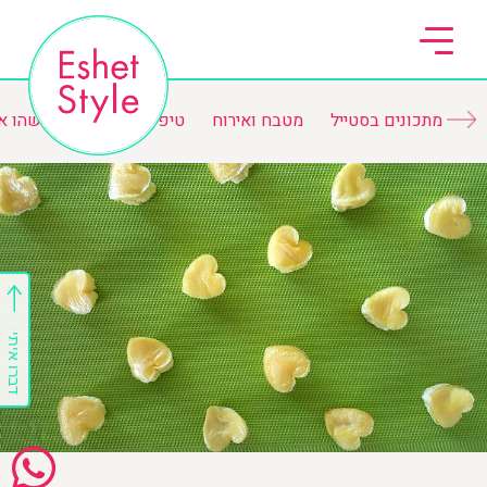
מתכונים בסטייל
מטבח ואירוח
טיפים ורשימות
משהו א
דברו איתי