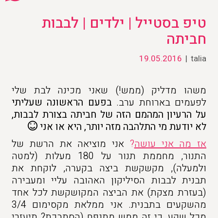
טיפ בסטייל | ילדים | לבבות
חביתה
19.05.2016
|
talia
משהו מדליק (ממש!) שאני מכינה לבת שלי
לפעמים בארוחת ערב.
בפעם הראשונה שעליתי
על הרעיון המהמם הזה של חביתה בצורת לבבות,
לא יודעת מי התלהבה מזה יותר, היא או אני
אז מה אני עושה
?
אני מוציאה את הרשת של
התנור, מחממת תנור על 180 מעלות (למטה
ולמעלה), מקשקשת ביצה בקערה, לוקחת את
תבנית לבבות הסיליקון האהובה עליי ומעבירה
(בעזרת מצקת) את הביצה המקושקשת לכל אחד
מהשקעים בתבנית. אני ממלאת מקסימום 3/4
מכל שקע, כי זה ממש מתנפח (הסתבכת? תיעזרי