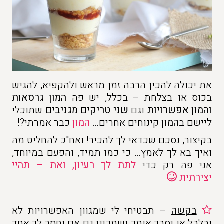
את יכולה להכין הרבה זמן מראש ולהקפיא, להגיש
בכוס או בצלחת – בכלל, יש פה
המון גרסאות
והמון אפשרויות
וגם
שני טריקים מגניבים
שתוכלי
ליישם ב
המון
קינוחים אחרים…
המון
כבר אמרתי?!
בקיצור, נסכם שכדאי לך להכיר! ואח"כ להחליט מה
ואיך בא לך לאמץ… כי כמו תמיד, והפעם במיוחד,
אני פה רק כדי
לתת לך רעיון, ואת – תהיי
יצירתית
בקשה
– תבטיחי לי שמגוון האפשרויות לא
יבלבל או יסבך אותך ושתכיני גם אם יחסר לך אחד