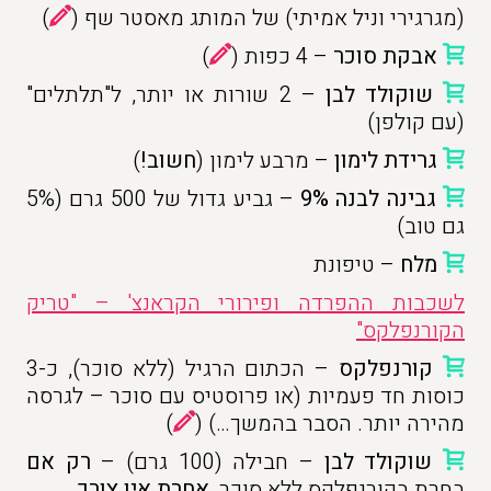
(מגרגירי וניל אמיתי) של המותג מאסטר שף (
)
אבקת סוכר
– 4 כפות (
)
שוקולד לבן
– 2 שורות או יותר, ל"תלתלים"
(עם קולפן)
גרידת לימון
– מרבע לימון (
חשוב!
)
גבינה לבנה 9%
– גביע גדול של 500 גרם (5%
גם טוב)
מלח
– טיפונת
לשכבות ההפרדה ופירורי הקראנצ' – "טריק
הקורנפלקס"
קורנפלקס
– הכתום הרגיל (ללא סוכר), כ-3
כוסות חד פעמיות (או פרוסטיס עם סוכר – לגרסה
מהירה יותר. הסבר בהמשך…) (
)
שוקולד לבן
– חבילה (100 גרם) –
רק אם
בחרת בקורנפלקס ללא סוכר,
אחרת אין צורך