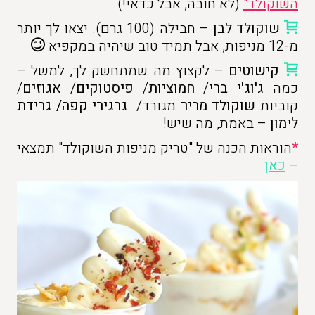
השוקולד"
(לא חובה, אבל כדאי!)
שוקולד לבן
– חבילה (100 גרם). יצאו לך יותר
מ-12 מניפות, אבל תמיד טוב שיהיה במקפיא
קישוטים
– לקצוץ מה שמתחשק לך, למשל –
כמה
ג'וג'י ברי
/
חמוציות
/
פיסטוקים
/
אגוזים
/
קוביות
שוקולד מריר
מגורד/
גרגירי קפה/ גרידת
לימון
– באמת, מה שיש!
*
הוראות הכנה של "טריק מניפות השוקולד" תמצאי
–
כאן