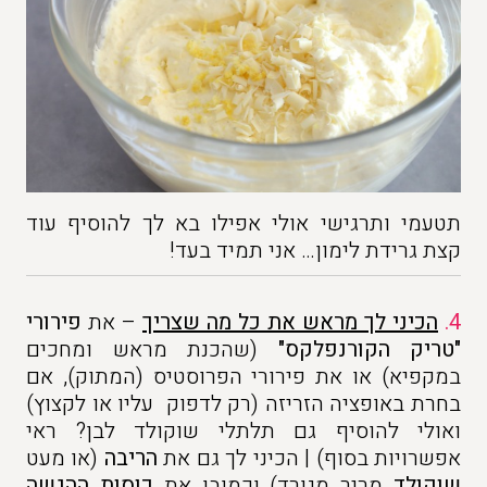
תטעמי ותרגישי אולי אפילו בא לך להוסיף עוד
קצת גרידת לימון… אני תמיד בעד!
4.
הכיני לך מראש את כל מה שצריך
–
את
פירורי
"טריק הקורנפלקס"
(שהכנת מראש ומחכים
במקפיא) או את פירורי הפרוסטיס (המתוק), אם
בחרת באופציה הזריזה (רק לדפוק עליו או לקצוץ)
ואולי להוסיף גם תלתלי שוקולד לבן? ראי
אפשרויות בסוף) | הכיני לך גם את
הריבה
(או מעט
שוקולד
מריר מגורד) וכמובן את
כוסות ההגשה