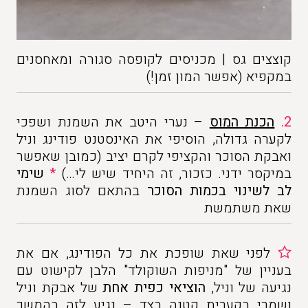
קוצצים גס | מכניסים לקופסה סגורה ומאחסנים
במקפיא (אפשר המון זמן!)
2.
הכנת המוס
– נערי היטב את השמנת ושפכי
לקערה גדולה, הוסיפי את האינסטנט פודינג וניל
ואבקת הסוכר והקציפי לקרם יציב (כמובן שאפשר
במיקסר ידני. כזכור, זה היחיד שיש לי…)
*
שימי
לב לשינוי בכמות הסוכר
בהתאם לסוג השמנת
שאת משתמשת
לפני שאת שופכת את כל הפודינג, אם את
בעניין של "מניפות השוקולד" הלבן לקישוט עם
נגיעה של וניל,
הוציאי כפית אחת
של אבקת וניל
ושמרי בקערית קטנה בצד – נגיע לזה בהמשך