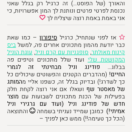
והאורך (של הפוסט…) זה כרגיל רק בגלל שאני
נכנסת לפרטי פרטים ונותנת לך המון אפשרויות, כי
אני באמת באמת רוצה שיצליח לך
אז לפני שנתחיל, כרגיל
סיפור
ון
– כמו שאת
כבר יודעת מהמון מתכונים אחרים פה, למשל
ביס
קינוח מאולתר
,
סופגניות עם קרם וניל
,
עוגת הוניל
המקושטת שלי
ועוד שלל מתכונים וטיפים פה
בבלוג…
פודינג וניל מבחינתי זה לגמרי
החיים!
(מהדברים הקטנים והפשוטים שיכולים כל
כך לשדרג!) ובדיוק בגלל זה, כשפנו אליי מ
המותג
של מאסטר שף
ושאלו אם אני רוצה לקחת חלק
בפעילות של הכנת מתכונים לשבועות עם
מוצר
חדש של פודינג וניל (ועוד עם גרגירי וניל
אמיתי!)
כמובן שמייד נעניתי בשמחה
והתוצאה
(הכל כך טעימה!!) ממש כאן לפניך –