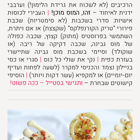
הרכיבים (לא לשכוח את גרידת הלימון!) וערבבי
ידנית לאיחוד –
זהו, המוס מוכן!
|
העבירי לכוסות
אישיות: סדרי בשכבות (לא סימטריות) שכבת
פירורי "טריק הקורנפלקס" (שקצצת) או אם ויתרת,
השתמשי בפרוסטיס (מתוק) קצוץ, שכבה כפולה
של מוס גבינה, שכבה דקיקה של ריבה (או
שוקולד) וסיימי בשכבת מוס גבינה שתיישרי
בעזרת כפית
|
נקי את שולי כל כוס
|
סגרי או כסי
בניילון נצמד והכניסי למקרר (לשעה לפחות ועדיף
יום-יומיים) או למקפיא (עשר דקות ויותר)
|
הוסיפי
קישוטים שבחרת –
ותגי
שי
בסטייל – ככה פשוט!