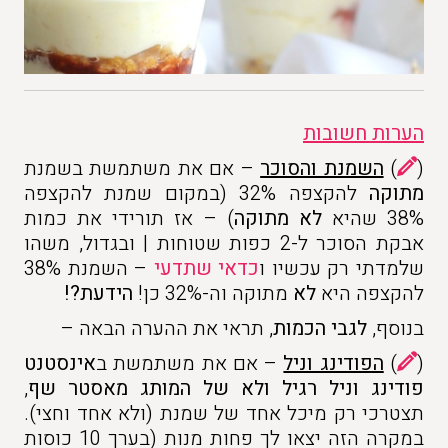
הערות חשובות
(
)
השמנת והסוכר
– אם את משתמשת בשמנת
מתוקה
להקצפה 32% (במקום שמנת להקצפה
38% שהיא
לא מתוקה
) – אז תורידי את כמות
אבקת הסוכר ל-2 כפות שטוחות | ובגדול, משהו
שלמדתי רק עכשיו ו
כדאי שתדעי
– השמנת 38%
להקצפה היא
לא
מתוקה וה-32% כן!
הידעת?!
בנוסף,
לגבי הכמות
, תראי את ההערה הבאה –
(
)
הפודינג וניל
– אם את משתמשת ב
אינסטנט
פודינג וניל רגיל ולא של המותג מאסטר שף
,
תצטרכי רק מיכל אחד של שמנת (ולא אחד וחצי).
במקרה הזה יצאו לך פחות מנות (בערך 10 כוסות