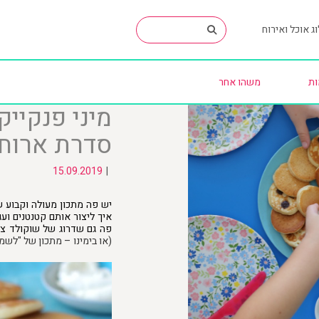
ג אוכל ואירוח
ות
משהו אחר
מיני פנקייק
סדרת ארוחות
15.09.2019
|
יש פה מתכון מעולה וקבוע ש
איך ליצור אותם קטנטנים ועג
פה גם שדרוג של שוקולד צ'
(או בימינו – מתכון של "לשמ