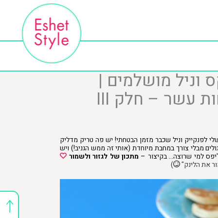
ס וניל מושלמים |
 עשר – חלק III
לי לפנקייק וניל שכבר מזמן הבטחתי! יש פה טריק מדליק
ולים מבלי צורך במחבת מיוחדת (אותי זה ממש הגניב!) ויש
יפס למי שרוצה… בקיצור –
מתכון של לגזור ולשמור
ור את הלינק"
)