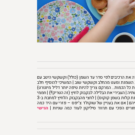
 את הרכיבים לפי סדר עד השמן (כולל) וקשקשי היטב עם
ת השמנת ומעט מהחלב וקשקשי שוב
|
המשיכי להוסיף חלב
 כל הכמות… המרקם צריך להיות טיפה יותר דליל מיוגורט)
תיה
|
העבירי את הבלילה לבקבוק לחיץ (זה הטריק!!)
|
חממי
נת קלות בשמן קוקוס)
|
לחצי מהבקבוק הלחיץ למחבת ב-3
יהם
|
אם את בעניין של שוקולד צ'יפס – פזרי עם היד כמה
רים הפכי עם תרווד סיליקון לעוד כמה שניות
|
הגישי