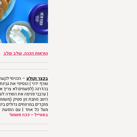
הוראות הכנה, שלב שלב
בקצר וקולע
– הכניסי לקערה
טורף ידני
|
הוסיפי את גבינ
בהדרגה (לפעמים לא צריך את
|
ערבבי פנימה את הסודה לש
היטב מחבת נון סטיק (משומ
מוקדים במרווחים גדולים בינ
מעל כל אחד | עם הופעת חו
בסטייל – ככה פשוט!