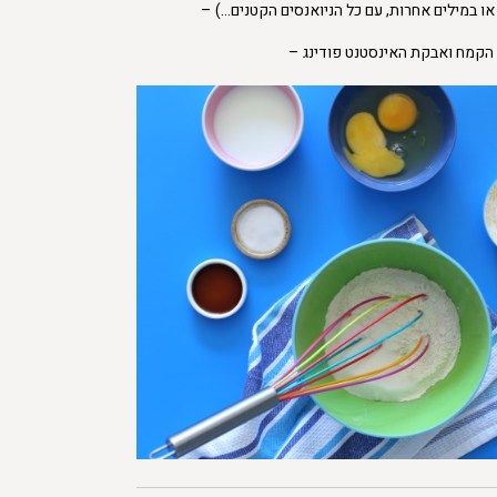
ו במילים אחרות, עם כל הניואנסים הקטנים…) –
 הקמח ואבקת האינסטנט פודינג –