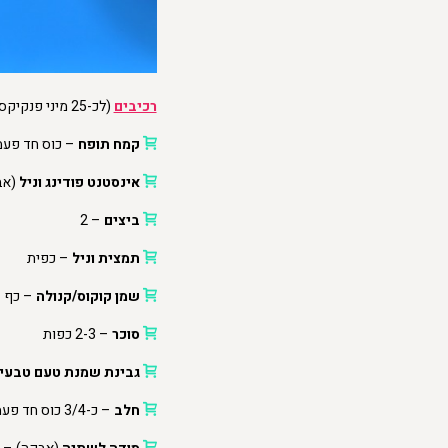
רכיבים
(לכ-25 מיני פנקיקס)
קמח תופח
– כוס חד פעמית (או 3/4 
אינסטנט פודינג וניל
(אב
ביצים
– 2
תמצית וניל
– כפית
שמן קוקוס/קנולה
– כף
סוכר
– 2-3 כפות
גבינת שמנת טעם טבעי
חלב
– כ-3/4 כוס חד פעמית (או כחצי כוס מדידה) – לפעמים צריך פחות (