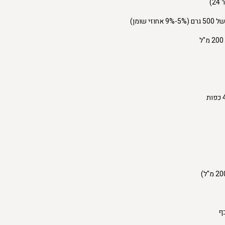
)
וזי שומן)
ף