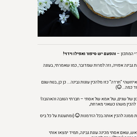
י המתכון –
והפעם יש סיפור ואפילו וידוי!
ת גבינה אפויה, וזה למרות שמדובר, כמו שאמרתי, בעוגה
יזושהי "חרדה" כזו מלהכין עוגות גבינה…. כן כן, בטח שגם
עוד כמה…
)
ון של שנים, של אמא של אסתי – חברתי הטובה והאהובה!
 להכין משהו כשאני מארחת,
ת ממנה להכין אותה בכל הזדמנות
(ומתענגת על כל ביס
ראש, שאם אסתי מכינה עוגת גבינה, תמיד ימצאו אותי