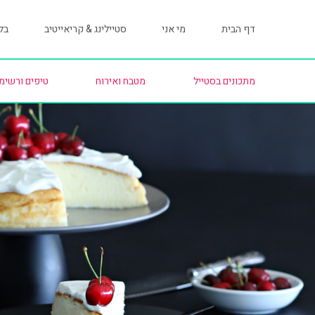
דף הבית
מי אני
סטיילינג & קריאייטיב
בלו
מתכונים בסטייל
מטבח ואירוח
טיפים ורשימ