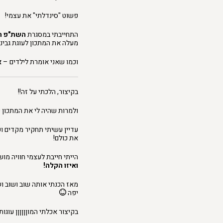
פשוט "סינדלתי" את עצמי!
התחייבתי במסגרת
השת"פ השנתי
מעלה את המתכון לעוגת גבינה 
וכמו שאני אומרת לילדים –
א
בקיצור, הלכתי על זה!!
ולמרות שהיה לי את המתכון 
עדיין עשיתי תחקיר מקדים וק
את כולם!
הייתי חייבת לעצמי חוויה מו
ואיזו הקלה!
מאז הכנתי אותה שוב ושוב וש
יפה
בקיצור אכלתי המוןןןןןן עוגו