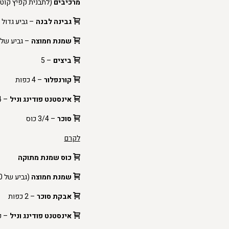
מרכיבים
(לתבנית קפיץ קוטר 24
גבינה לבנה
– גביע גדול של 500 גרם (5%-9% אח
שמנת חמוצה
– גביע של 200 מ"ל
ביצים
– 5
קורנפלור
– 4 כפות
אינסטנט פודינג וניל
– 4 כפות
סוכר
– 3/4 כוס
לקרם
כוס שמנת מתוקה
שמנת חמוצה
(גביע של 200 מ"ל)
אבקת סוכר
– 2 כפות
אינסטנט פודינג וניל
– כ