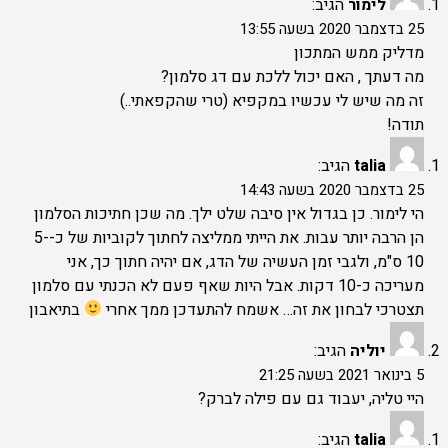
לימור
הגיב:
25 בדצמבר 2020 בשעה 13:55
מדליק ממש המתכון
מה דעתך , האם יכול ללכת עם דג סלמון?
זה מה שיש לי עכשיו במקפיא (טרי שהקפאתי..)
תודה!
talia
הגיב:
25 בדצמבר 2020 בשעה 14:43
הי לימור. כן בגדול אין סיבה שלט ילך. מה שכן חתיכות הסלמון
הן הרבה יותר עבות. את הייתי ממליצה לחתוך לקוביות של כ-5-
10 ס"מ, ולגבי זמן העשיה של הדג, אם יהיה חתוך כך, אני
מעריכה כ-10 דקות. אבל היות שאף פעם לא הכנתי עם סלמון
תצטרכי לבחון את זה… אשמח להתעדכן ממך אחרי
בתיאבון
יוליה
הגיב:
5 בינואר 2021 בשעה 21:25
היי טליה, יעבוד גם עם פילה לברק?
talia
הגיב: