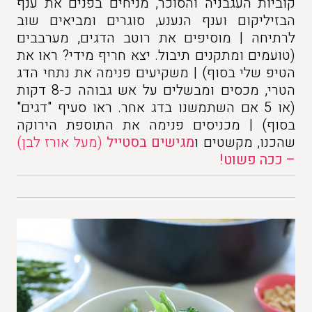
קוביות העגבניה והסוכר, מניחים בפנים את ענף
הבזיליקום וענף הנענע, סוגרים ומביאים שוב
לרתיחה | מוסיפים את רוטב הדגים, מערבבים
(טועמים ומתקנים תיבול. יצא חריף מידי? ראו את
הטיפ שלי בסוף) | משקיעים פנימה את נתחי הדג
הטרי, מכסים ומבשלים על אש גבוהה כ-8 דקות
(או 5 אם השתמשנו בדג אחר. ראו סעיף "דגים"
בסוף) | מכניסים פנימה את התוספת הירוקה
שהכנו, מקשטים ו
מגישים בסטייל
(מעל אורז לבן)
– ככה פשוט!