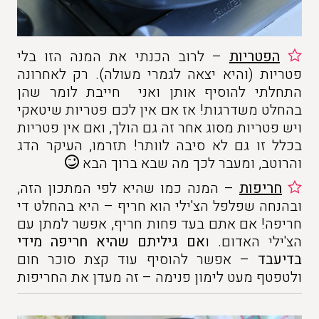
הפטריות
– לרוב הכנתי את המנה הזו בלי
פטריות (והיא יצאה לגמרי מעולה). רק לאחרונה
התחלתי להוסיף אותן ואני חייבת לומר שהן
בהחלט משדרגות! אז אם אין לכם פטריות שיטאקי
ויש פטריות מסוג אחר זה גם הולך, ואם אין פטריות
בכלל זו גם לא סיבה לוותר! תזרמו, העיקר הדג
והרוטב, ומעבר לכך מה שבא ברוך הבא
חריפות
– המנה כמו שהיא לפי המתכון הזה,
ובהנחה שפלפל הצ'ילי הוא חריף – היא בהחלט די
חריפה! אם אתם בעד פחות חריף, אפשר למתן עם
הצ'ילי האדום. ו
אם גיליתם שהיא חריפה מידי
בדיעבד
– אפשר להוסיף עוד קצת סוכר חום
ולטפטף מעט לימון פנימה – זה מעדן את החריפות