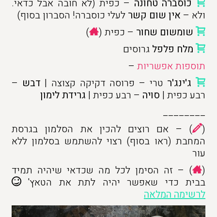
כוסברה טחונה
– כפית (לא חובה אבל כדאי.
ולא –
אין שום קשר
לעלי כוסברה! הסברון בסוף)
שומשום שחור
– כפית (
)
מלח פלפל
גרוסים
תוספות אפשריות
–
ג'ינג'ר
טרי – פרוסה דקיקה קצוצה |
דבש
–
רבע כפית |
סויה
– רבע כפית |
גרידת לימון
________
(
) – אם רוצים להכין את הסלמון בגרסת
המחבת (ראו בסוף) רצוי להשתמש בסלמון ללא
עור
(
) – זה הסימן לכל מה שכדאי שיהיה תמיד
בבית כדי שאפשר יהיה לתת את הטאץ'
לרשימה המלאה