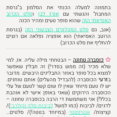
בתמונה למעלה הכנתי את הסלמון ב"גרסת
המחבת" והגשתי עם
אורז לבן
ו
סלט הכרוב
האסיאתי הזה
שהוא סופר טעים ומהיר הכנה
(אגב, גם
סלט המקלונים הצבעוני הזה
(בגרסת
הרוטב האסיאתי) הוא אופציה נפלאה אם רוצים
להחליף את סלט הכרוב)
כוסברה טחונה
– הבטחתי מילה עליה. אז, למי
שלא מכיר (זה ממש בסדר!) זה תבלין שאפשר
למצוא בכל סופר באזור התבלינים היבשים. מדובר
ב
זרעי
הכוסברה (להבדיל מהעלים) אותם טוחנים.
יש לו טעם מיוחד שאין לו שום קשר לטעם של עלי
הכוסברה הירוקים (שאני באופן אישי לא אוהבת
בכלל!) אני משתמשת די הרבה בכוסברה טחונה –
לדגים/ לביבות (כמו למשל
לביבות סלק וקולרבי
)/
קציצות/
אנטיפסטי
(במיוחד בטטה!)/ סלטים…