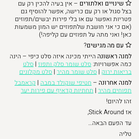
שינויים ואלתורים
– אין בעיה להכין רק עם
בצל סגול או רק עם כרישה, אפשר להוסיף גם
פטריות ואפשר עם או בלי פירות יבשים/תפוזים
(אם כי אני חושבת שלתפוזים יש המון משמעות
כאן! ואני מתה על תפוזים עם קליפה!)
עם מה מגישים
?
למנה ראשונה
הייתי מכינה איזה סלט כיפי – הינה
כמה אפשרויות:
סלט שומר סלק ותפוז
|
סלט
בריאות ירוק
|
סלט שומר מהיר
|
סלט מקלונים
למנה אחרונה
–
חטיפי שוקולד במבה
|
קראמבל
תפוחים מהיר
|
תחתיות קדאיף עם פירות יער
זהו להיום!
אז Stick Around,
עד הפעם הבאה…
טליה