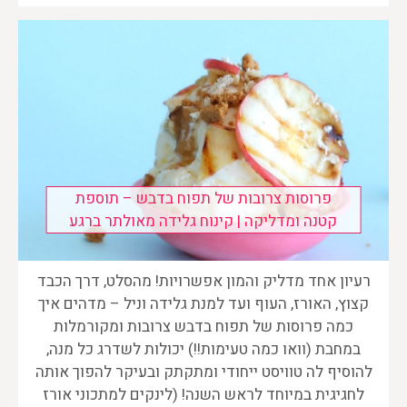
פרוסות צרובות של תפוח בדבש – תוספת
קטנה ומדליקה | קינוח גלידה מאולתר ברגע
רעיון אחד מדליק והמון אפשרויות! מהסלט, דרך הכבד
קצוץ, האורז, העוף ועד למנת גלידה וניל – מדהים איך
כמה פרוסות של תפוח בדבש צרובות ומקורמלות
במחבת (וואו כמה טעימות!!) יכולות לשדרג כל מנה,
להוסיף לה טוויסט ייחודי ומתקתק ובעיקר להפוך אותה
לחגיגית במיוחד לראש השנה! (לינקים למתכוני אורז