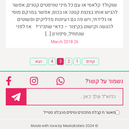
שוקולד קלאסי או עם כל מיני טוויסטים קטנים, אפשר
להגיש אותו בצנצת קטנה או בכוס, אפשר במרקם מוסי
או גלידתי, ויש פה גם רעיונות מדליקים ופשוטים
להגשה וקישוט בקיצור – כדאי שתכירי! אז לפני
שנתחיל, סיפורון […]
March 2018 26
Posts
קודם
1
2
3
4
הבא
pagination
נשמור על קשר?
מאשר.ת קבלת מתכונים וטיפים מהבלוג סטייל
Please leave this field empty.
© Made with love by MediaEaters 2024