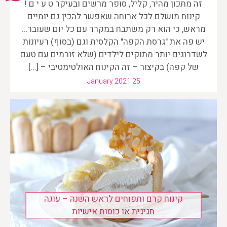
זה מתכון מהיר, קליל, סופר מרשים ובעיקר ט ע י ם !
קינוח מושלם לכל ארוחה שאפשר להכין גם יומיים
מראש, כי הוא רק משתבח במקרר עם כל יום שעובר…
יש פה את "גרסת הקפה" הקלסית וגם (בסוף) רעיונות
לשדרוגים יותר מתוקים לילדים (שלא זורמים עם טעם
של קפה) בקיצור – זה הקינוח האולטימטיבי – […]
January 2021 25
קינוח קרם ותפוחים לראש השנה – עוגה
חגיגית או כוסות אישיות