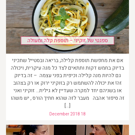
ספגטי של זוקיני – תוספת קלה ומעולה
אם את מחפשת תוספת קלילה, בריאה ובסטייל שתכיני
בדיוק בחמש דקות ותתאים לצד כל מנה עיקרית, ויכולה
גם להיות מנה קלילה וכיפית בפני עצמה – זה בדיוק
זה! את יכולה להשתמש רק בזוקיני ירוק או רק בצהוב
או בשניהם יחד למקרה שעדיין לא גילית… זוקיני ואני
זה סיפור אהבה מעבר לזה שהוא חתיך הורס , יש משהו
[…]
December 2018 18