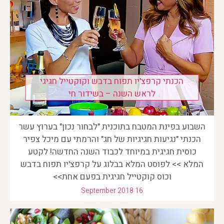
הכנתי קרפצ'יו תפוח בדבש וקוקטייל חגיגי
לראש השנה – בשידור חי
השבוע בפינת המטבח בתוכנית "לבחור נכון" בערוץ עשר
הכנתי "נגיעות חגיגיות של חג" והרמתי עם מיכל צפיר
כוסית חגיגית במיוחד לכבוד השנה החדשה! לקטע
המלא >> לפוסט המלא בבלוג על קרפצ'יו תפוח בדבש
וכוס קוקטייל חגיגית בפעם אחת>>
September 2018 16