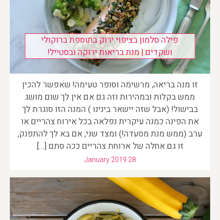
פילה סלמון בציפוי ירוק בתוספת ברוקולי
ושקדים | מנת בריאות ירוקה ובסטייל!
זו מנה בריאה, מרשימה וסופר טעימה! שאפשר להכין
ממש בקלות ובמהירות וזה גם אם אין לך שום מושג
בבישול! (אבל שזה יישאר בינינו ) המנה הזו סוגרת לך
את הפינה כמנה עיקרית נפלאה בכל אירוח צהריים או
ערב (ממש מנת מסעדה!) ומצד שני, אם בא לך להתפנק,
זו גם אחלה של ארוחת צהריים ככה סתם […]
January 2019 28