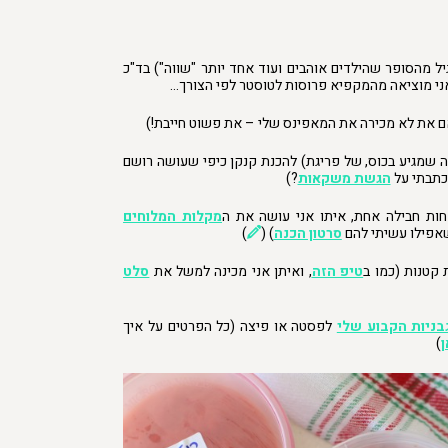
יל מהסופר שהילדים אוהבים ועוד אחד יותר "שווה") בד"כ
 אני מוציאה מהמקפיא פרוסות לטוסטר לפי הצורך…
ם את לא מכירה את המאפינס שלי – את פשוט חייבת!)
 שמגיע בכוס, של פריגת) להכנת קנקן כיפי שעושה רושם
כתבתי על
הגשת משקאות
?)
ות חבילה אחת, איתו אני עושה את ה
מקלות המלוחים
אפילו עשיתי להם
סרטון הכנה
) (
)
קטנות (כמו ב
טיפ הזה
, ואיתן אני מכינה למשל את
סלט
בניות הקבוע שלי
לפסטה או פיצה (כל הפרטים על איך
ן
)