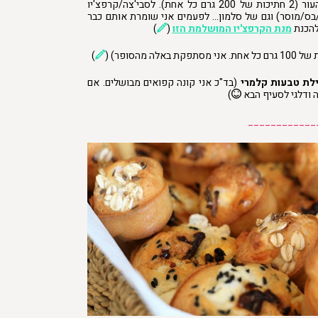
חתיכות של 200 גרם כל אחת).
לסבי'צה/קרפצ'יו
בס/מוסר) וגם של סלמון… לפעמים אני שומרת אותם כבר
להכנת
מנת הקרפצ'יו המושלמת הזו
(
)
)
לת טבעות קלמרי
(בד"כ אני קונה קפואים מבושלים. אם
 ודלגי לסעיף הבא
)
____________