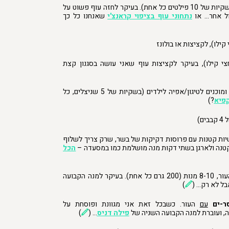
(בשקיות של 10 פילטים כל אחת). בעיקר לחזה עוף פשוט על
ול אחר… או
נתחוני עוף בציפוי קראנצ'י
שאנחנו כל כך
קילו), לקציצות או בולונז
י קילו), בעיקר לקציצות עוף שאני עושה בסגנון קצת
שכבר מצופים ומוכנים לטיגון/אפיה לילדים (בשקיות של 5 שניצלים, כל
קפיא
?)
ם)
ות קטנות עם פרוסות דקיקות של בשר, שרק צריך לשלוף
קטנה ולארגן בשתי דקות מנה מושלמת כמו במסעדה –
הכל
, 8-10 מנות
(200 גרם כל אחת). בעיקר למנה הקבועה
ל לא רק… (
)
ר-ים
עם
העור. כשבכל זאת אני מגוונת ופוסחת על
, ועוברת למנה הקבועה השניה של
פילה דניס
… (
)