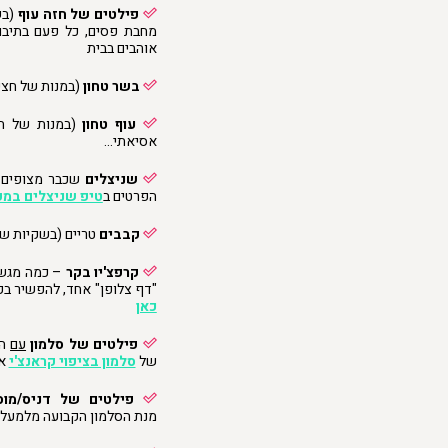
פילטים של חזה עוף
מחבת פסים, כל פעם בתיב
אוהבים בבית
בשר טחון
(במנות של חצי 
עוף טחון
(במנות של חצ
אסיאתי…
שניצלים
הפרטים ב
טיפ שניצלים במ
קבבים
טריים (בשקיות של 4 קבבי
קרפצ'יו בקר
– כמה מגשי
"דף צלופן" אחד, להפשיר ב
כאן
פילטים של סלמון
עם
העור
של
סלמון בציפוי קראנצ'י
אב
פילטים של דניס/מוס
מנת הסלמון הקבועה מלמעלה