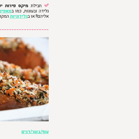
חבילת
מיקס פירות י
גלידה ובעוגות, כמו ב
מאפינ
אליהם!! או ב
גלידוניות
המקוש
____________________
עוף/בשר/דגים