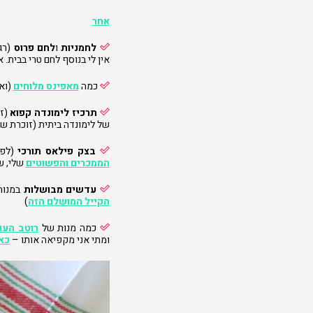
אחר
לחמניות
ו
לחם פרוס
(רג
אין לי בנוסף לחם טרי בבית.
כמה
מאפינס מלוחים
(וא
תרכיז לימונדה קפוא
(זה
של לימונדה ביתית (זוכרת ש
בצק פילאס תורכי
(לפח
הממכרים והפשוטים
שלי, ש
עדשים מבושלות
במנות 
הקייל המושלם הזה
)
כמה מנות של
רוטב העג
ומתי אני מקפיאה אותו –
כא