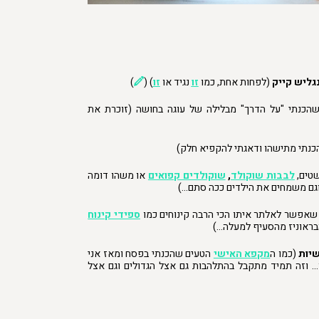
גליש קייק
(לפחות אחת, כמו
זו
נגיד או
זו
) (
)
כנתי "על הדרך" מבלילה של עוגה בחושה (זוכרת את
כנתי מתישהו ודאגתי להקפיא חלק)
טים,
לבבות שוקולד
,
שוקולדים קפואים
או משהו דומה
וגם משמחים את הילדים ככה סתם…)
שאפשר לאלתר איתו הכי הרבה קינוחים כמו
ספידי קינוח
בראוניז מהסעיף למעלה…)
יות
(כמו ה
מקפא האישי
הטעים שהכנתי בפסח ומאז אני
וזה תמיד מתקבל בהתלהבות גם אצל הגדולים וגם אצל