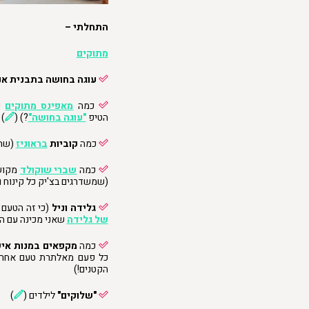
התחלתי –
מתוקים
עוגה בחושה בתבנית אנ
כמה
מאפינס מתוקים
שה
הטיפ
"עוגה בחושה"
?) (
)
כמה
קוביות
בראוניז
(שה
כמה
שברי שוקולד
מקוש
(שמשדרגים בצ'יק כל קינוח 
גלידה וניל
(כי זה הטעם 
של גלידה
שאני מכינה עם ה
כמה
מקפאים במנות איש
כל פעם מאלתרת טעם אחר… 
הקטנים!)
"שלוקים"
לילדים (
)