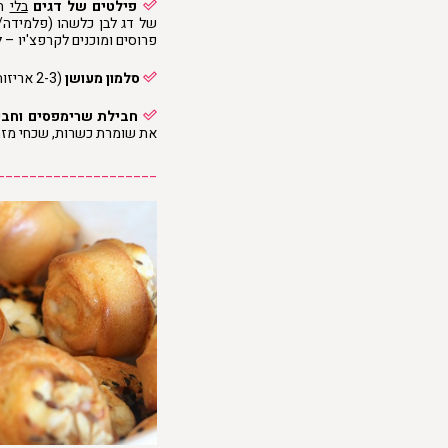
פילטים של דגים
בלי
העור (2 
של דג לבן כלשהו (פלמידה/
פרוסים ומוכנים לקרפצ'יו – 
סלמון מעושן
(2-3 אריזות של 100 גרם כל אחת. אני מסתפקת באלה מהסופר) (
חבילת שרימפסים וחבי
את שומרת כשרות, שכחי מזה
____________________