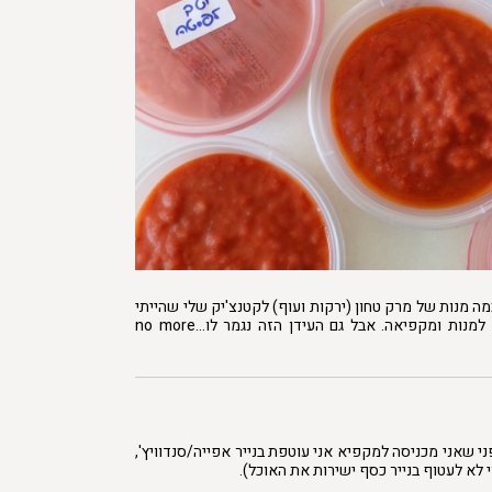
מה מנות של מרק טחון (ירקות ועוף) לקטנצ'יק שלי שהייתי
מכינה פעם בשבוע, מחלקת למנות ומקפיאה. אבל גם העידן הזה נגמר לו…no more
י שאני מכניסה למקפיא אני עוטפת בנייר אפייה/סנדוויץ',
י לא לעטוף בנייר כסף ישירות את האוכל).