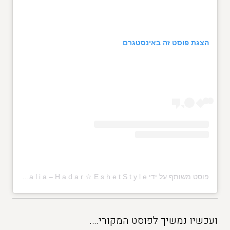
הצגת פוסט זה באינסטגרם
פוסט משותף על ידי ‏‎☆ T a l i a – H a d a r ☆ E s h e t S t y l e‎‏ (@‏‎taliahadar_eshetstyle‎‏)
ועכשיו נמשיך לפוסט המקורי….