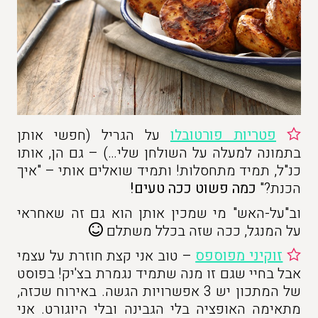
פטריות פורטובלו
על הגריל (חפשי אותן
בתמונה למעלה על השולחן שלי…) – גם הן, אותו
כנ"ל, תמיד מתחסלות! ותמיד שואלים אותי – "איך
הכנת?"
כמה פשוט ככה טעים!
וב"על-האש" מי שמכין אותן הוא גם זה שאחראי
על המנגל, ככה שזה בכלל משתלם
זוקיני מפוספס
– טוב אני קצת חוזרת על עצמי
אבל בחיי שגם זו מנה שתמיד נגמרת בצ'יק! בפוסט
של המתכון יש 3 אפשרויות הגשה. באירוח שכזה,
מתאימה האופציה בלי הגבינה ובלי היוגורט. אני