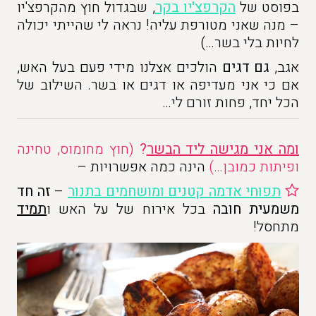
בפוסט של
הקרפצ'יו בקר
, שבגדול חוץ מהקרפצ'יו
– מנה שאני מטורפת עליה! נראה לי שהייתי יכולה
לחיות בלי בשר…)
אגב,
גם דגים
הולכים אצלנו מידי פעם בעל האש,
אם כי אני מעדיפה או דגים או בשר. השילוב של
הכל יחד, פחות זורם לי…
ומה אני מגישה
ליד ה
בשר
?
(חוץ מחומוס, טחינה
ופיתות כמובן…)
הינה כמה אפשרויות –
תפוחי אדמה קטנים ומושחמים בתנור
–
זה
חד
משמעית חובה
בכל אירוח של על האש ו
תמיד
מתחסל!