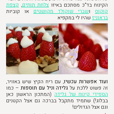
הקינוח בד"כ מסתכם באיזו
צלחת תותים
,
קצפת
קוקוס
ו
שברי שוקולד מקושטים
או קוביות
בראוניז
שהיו לי במקפיא
ועוד אפשרות עכשיו
, עם ריח הקיץ שיש באוויר,
זה פשוט ללכת על
גלידה וניל עם תוספות
– כמו
הספידי קינוח של גלידה
(המתכון הראשון כאן
בבלוג!) שתמיד מתקבל בברכה גם אצל הקטנים
וגם אצל הגדולים!