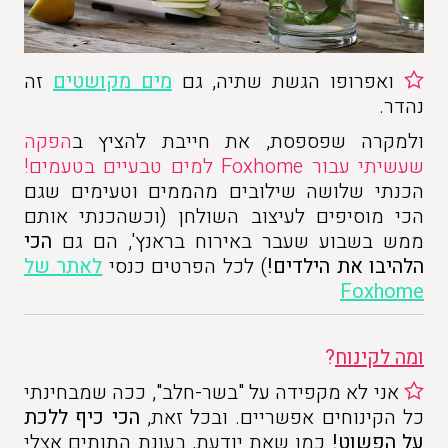
ואפרופו הגשת שתיה, גם
מים מקושטים
זה
נהדר.
ולמקרה שפספסת, את חייבת להציץ ב
הפקה
שעשיתי עבור Foxhome למים טבעיים בטעמים!
הכנתי שלושה שילובים מהממים וטעימים שגם
הכי מוסיפים לעיצוב השולחן (וכשהכנתי אותם
ממש בשבוע שעבר באירוח בראנץ', הם גם
הכי
הלהיבו את הילדים!
) לכל הפרטים כנסי
לאתר של
Foxhome
ומה לקינוח
?
אני לא מקפידה על "בשר-חלב", ככה שמבחינתי
כל הקינוחים אפשריים. ובכל זאת,
הכי כיף ללכת
על הפשוט!
כמו שאת יודעת, בעונת התותים אצלי