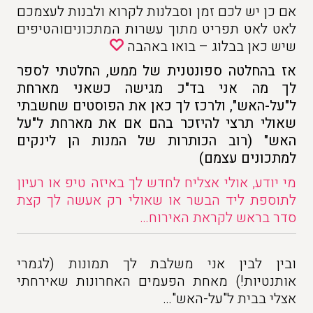
אם כן יש לכם זמן וסבלנות לקרוא ולבנות לעצמכם
לאט לאט תפריט מתוך עשרות המתכוניםוהטיפים
שיש כאן בבלוג – בואו באהבה
אז בהחלטה ספונטנית של ממש, החלטתי לספר
לך מה אני בד"כ מגישה כשאני מארחת
ל"על-האש", ולרכז לך כאן את הפוסטים שחשבתי
שאולי תרצי להיזכר בהם אם את מארחת ל"על
האש" (רוב הכותרות של המנות הן לינקים
למתכונים עצמם)
מי יודע, אולי אצליח לחדש לך באיזה טיפ או רעיון
לתוספת ליד הבשר או שאולי רק אעשה לך קצת
סדר בראש לקראת האירוח…
ובין לבין אני משלבת לך תמונות (לגמרי
אותנטיות!) מאחת הפעמים האחרונות שאירחתי
אצלי בבית ל"על-האש"…