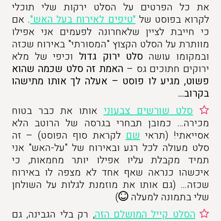
את כל הפרטים על הסלט ירקות שלי תוכלי
לקרוא בפוסט של
"טיפים לאירוח בעל האש"
. אם
כי חייבת לציין שלאחרונה לפעמים אני אפילו
מוותרת על הסלט הקצוץ "המסורתי" באירוח שכזה
ובמקומו עושה
סלט ירוק גדול
וכיפי של מלא
ירוקים חתוכים גס –
האמת זה סלט שכמה שהוא
פשוט, מגיע לו פוסט – אעלה לך אותו מתישהו
בקרוב…
סלט שורשים צבעוני
אותו את כבר בטוח
מכירה… כמובן תבחרי בגרסה של הרוטב הלא
אסייאתי! (תראי
שם
לקראת סוף הפוסט) – זה
סלט מעולה לכל רגע ובאירוח של "על-האש" אני
תמיד מקבלת עליו אפילו יותר מחמאות, כי
איכשהו כנראה שאף אחד לא מצפה לו באירוח
שכזה… (גם אותו את מוזמנת לגלות על השולחן
שלי בתמונה למעלה
)
הסלט קייל המושלם הזה
, רק בלי הגבינה, גם