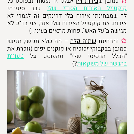
כמובן ש
בירות ויין
אצלנו זה must! (בפוסט על
קוקטייל האירוח הסודי שלי
כבר סיפרתי
לך שמבחינתי אירוח בלי דרינקים זה לגמרי לא
אירוח. את קוקטייל האירוח שלי אגב, אני בד"כ
לא
מגישה ב"על האש", פחות מתאים בעיני…)
ומבחינת
שתיה קלה
– מה שלא תגישי, תגישי
כמובן בבקבוקי זכוכית או קנקנים יפים (זוכרת את
"הכלל הבסיסי שלי" מהפוסט על
טעויות
בהגשה של משקאות
?)