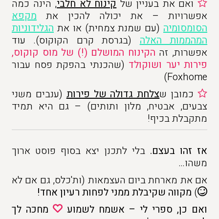
ואם את בעניין של
קינוח לא חלבי
, הינה כמה
אפשרויות – את יכולה להכין את
מקפא
הסומסומיה
(עם שמנת צמחית) או את
הגלידוניות
המהממות האלה
(בגרסת קרם הקוקוס). עוד
אפשרות, זה
הקינוח המושלם (!) של מוס קוקוס,
פירות יער ושוקולד
(שהכנתי בהפקת פסח עבור
Foxhome)
כמובן ש
צלחת גדולה של פירות
(ענבים משני
צבעים, אבטיח, מלון ותותים) – גם היא תמיד
מתקבלת בכיף!
אז זהו בעצם.
בלי לתכנן יצא בסוף פוסט ארוך
משהו…
אם את מארחת ביום העצמאות (ות'כלס, גם אם לא
)
מקווה שקיבלת ממני לפחות רעיון אחד!
ואם כן, ספרי לי – אשמח לשמוע
מחכה לך