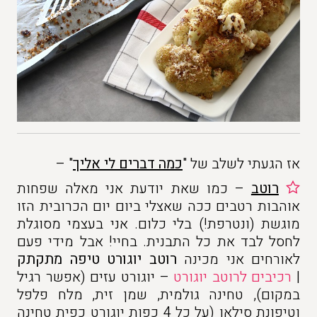
אז הגעתי לשלב של "
כמה דברים לי אליך
" –
רוטב
– כמו שאת יודעת אני מאלה שפחות
אוהבות רטבים ככה שאצלי ביום יום הכרובית הזו
מוגשת (ונטרפת!) בלי כלום. אני בעצמי מסוגלת
לחסל לבד את כל התבנית. בחיי! אבל מידי פעם
לאורחים אני מכינה
רוטב יוגורט טיפה מתקתק
|
רכיבים לרוטב יוגורט
– יוגורט עזים (אפשר רגיל
במקום), טחינה גולמית, שמן זית, מלח פלפל
וטיפונת סילאן (על כל 4 כפות יוגורט כפית טחינה