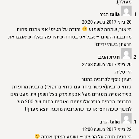
מעולה).
talia
הגיב:
20 ביוני 2017 בשעה 20:20
הי אור, שמחה לשמוע
ותודה על הטיפ! אני אמנם פחות
מחובבות השום – אבל אני בטוחה שיהיו פה כאלה שיאמצו את
הרעיון בשתי ידיים!
חגית
הגיב:
20 ביוני 2017 בשעה 22:33
היי טליה.
רעיון נוסף לכרובית בתנור:
פרחי כרובית(אפשר ביחד עם פרחי ברוקולי) בתבנית מרופדת
בנייר אפייה. מפזרים מעל אבקת מרק בצל ושמן זית. מעט מים
בתבנית. מכסים בנייר אלומיניום ואופים בחום של 200 מע'
למשך שעה וחצי או עד שהכרובית מוכנה. יוצא מעדן!!
talia
הגיב:
22 ביוני 2017 בשעה 12:00
הי חגית. תודה על הרעיון – נשמע מצוין! אנסה