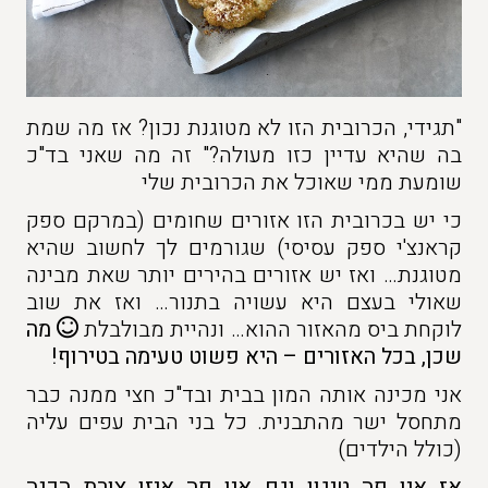
"תגידי, הכרובית הזו לא מטוגנת נכון? אז מה שמת
בה שהיא עדיין כזו מעולה?" זה מה שאני בד"כ
שומעת ממי שאוכל את הכרובית שלי
כי יש בכרובית הזו אזורים שחומים (במרקם ספק
קראנצ'י ספק עסיסי) שגורמים לך לחשוב שהיא
מטוגנת… ואז יש אזורים בהירים יותר שאת מבינה
שאולי בעצם היא עשויה בתנור… ואז את שוב
לוקחת ביס מהאזור ההוא… ונהיית מבולבלת
מה
שכן, בכל האזורים – היא פשוט טעימה בטירוף!
אני מכינה אותה המון בבית ובד"כ חצי ממנה כבר
מתחסל ישר מהתבנית. כל בני הבית עפים עליה
(כולל הילדים)
אז אין פה טיגון וגם אין פה איזו צורת הכנה