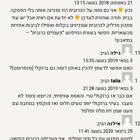
21 באוגוסט 2018 בשעה 13:15
נכון
אני גם מתה על הכרובית הזו ומכינה אותה בלי הפסקה
בבית. תודה שחזרת לעדכן
לא יודעת אם ראית אבל יש עוד
מתכון מדליק לכרובית שמכינים בקלות ואפילו לביבות אפויות
מהשאריות. חפשי בשורת החיפוש "פעמיים כרובית" –
בתיאבון!
גילה
הגיב:
3 במאי 2019 בשעה 15:35
האם אפשר לדעתך להכין באופן דומה גם ברוקלי (סנפרוסט)?
talia
הגיב:
5 במאי 2019 בשעה 21:28
אם כבר אז ברוקולי טרי. והאמת שניסיתי, זה יוצא נחמד לא
מעבר. בעיני ברוקולי יותר טעים חלוט ואז מוקפץ במחבת עם
מעט שמן זית מלח ופלפל
אילנה
הגיב:
29 בינואר 2020 בשעה 11:41
למנוע מפגש עם כל מיני זוחלים , אני מעדיפה כרובית קפואה,