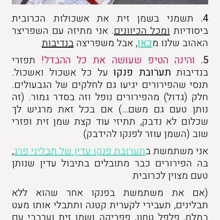
4.
תשמני בשמן זית את אשכולות הכרובית
ביסודיות
ומכל הכיוונים
. אני מתיזה עם השפריצר
האהוב שלנו מ
כאן
, אבל משפריצה
בנדיבות
5.
והינה הטיפ שעושה את כל ההבדל!
תפזרי
בנדיבות
תערובת פנקו
על כל אשכול ואשכול.
תנסי שהפירורים יגיעו גם לחלקים של הגבעולים.
חלק (גדול) מהפירורים נופל וזה בסדר גמור. (זה
נותן טעם גם משם…) אם בכל זאת מרגיש לך
שכלום לא נדבק, תתיזי עוד קצת שמן זית ופזרי
שוב (השמן עוזר לפנקו להידבק)
אני משתמשת ב
תערובת פנקו עדין של תבליני פרג
,
בה הפירורים כבר מתובלים בתיבול עדין שנותן
טעם מצוין לכרובית
(אם את משתמשת בפנקו אחר שהוא ללא
תבלינים, תעבירי לקערית קטנה ותתבלי אותו מעט
במלח, פלפל טחון, פפריקה ושמן זית וערבבי עם