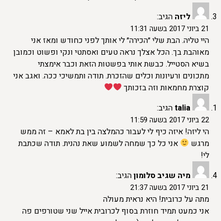
ליזה
הגיב:
21 ביוני 2017 בשעה 11:31
היי טליה. הבת שלי ״הכירה״ לי אותך לפני כחודש ומאז אני
מאוהבת בך. הכל אצלך נראה טעים ואסתטי ונקי ופשוט וכמובן
בשיא הסטייל. כבשת אותי בפשטות הזאת וכבר אימצתי
מתכונים ורעיונות וכלים שהזכרת. תודה ותמשיכי ככה. ואגב אני
קוצרת מחמאות וזה בזכותך
talia
הגיב:
22 ביוני 2017 בשעה 11:59
הי ליזה! איזה כיף לי לעבור כהמלצה בין בת לאמא – זה ממש
מרגש
אני כל כך שמחה לשמוע שאת נהנית. תודה שכתבת
לי!
מיה שגיב סלומון
הגיב:
21 ביוני 2017 בשעה 21:37
מתה על כרובית! היא נראית מעולה
אני כמעט תמיד חוזרת בסוף לכרובית אייל שני שטורפים פה