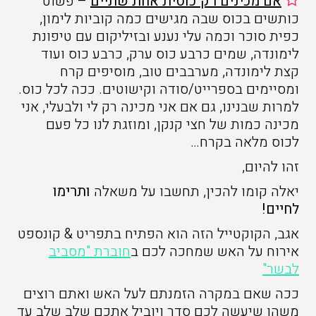
אם מכינים רק כוסית אחת שתיים
– פשוט
כותשים בכוס שבה מגישים כמה קוביות לימון,
כפית סוכר וכמה עלי נענע ובזיליקום עם טיפונת
לימונדה, שמים כרבע כוס ערק, כרבע כוס ועוד
קצת לימונדה, מערבבים טוב, מוסיפים קרח
ומסיימים בספרייט/סודה וקישוטים. ככה לכל כוס.
למרות שבנינו, גם אם אני מכינה רק לי ולבעלי, אני
מכינה כמות של חצי קנקן, ומוזגת לנו כל פעם
לכוס מלאה בקרח…
זהו להיום,
יאלה קומו להכין, תחשבו על משאלה
ותרימו
לחיים!
אגב, הקוקטייל הזה הוא הפתיח בתפריט & קונספט
אירוח על האש שמחכה לכם ב
חוברת "מסביב
לבשר"
ככה שאם במקרה הזמנתם לעל האש ואתם רוצים
משהו שיעשה לכם סדר ויוביל אתכם שלב שלב עד