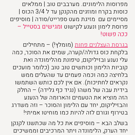
מפרוסות הלימונים. מערבבים טוב | ממלאים
כוסות בקרח ומוזגים מהקנקן עד ל 3/4 הכוס |
מסיימים עם מזיגת מעט ספרייט/סודה | מוסיפים
פרוסת לימון ונענע לקישוט
ומגישים בסטייל –
ככה פשוט!
בגרסת העצלנים פחות
(מומלץ!) – מתחילים
בלקחת כוס גדולה/קערה, שמים את הסוכר, כמה
עלי נענע ובזיליקום, טיפונת מהלימונדה ואת
קוביות הלימון וכותשים טוב טוב (כלומר מועכים
בלחיצה כמה וכמה פעמים עד שהעלים ממש
נקראים לחתיכות). אם אין לכם כותש השתמשו
בידית עבה של משהו (נגיד כף גלידה) – החלק
הזה מוציא את הטעמים והארומה של הנענע
והבזיליקום, יחד עם הלימון והסוכר – וזה משדרג
בטירוף וגורם לזה להיות כמו מוחיטו אמיתי!
בשלב הבא – מוסיפים את כל מה שכתשנו לקנקן
יחד הערק, הלימונדה ויתר המרכיבים וממשיכים