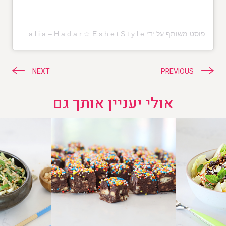
פוסט משותף על ידי ‏‎☆ T a l i a – H a d a r ☆ E s h e t S t y l e‎‏ (@‏‎taliahadar_eshetstyle‎‏)
ניווט
NEXT
PREVIOUS
אולי יעניין אותך גם