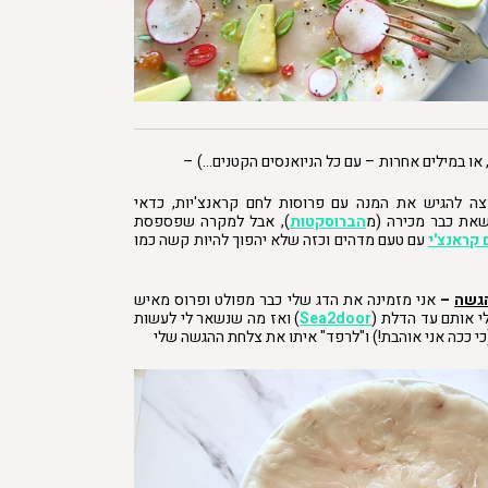
 או במילים אחרות – עם כל הניואנסים הקטנים…) –
ה להגיש את המנה עם פרוסות לחם קראנצ'יות, כדאי
שאת כבר מכירה (מ
הברוסקטות
), אבל למקרה שפספסת
 קראנצ'י
עם טעם מדהים וכזה שלא יהפוך להיות קשה כמו
גשה
–
אני מזמינה את הדג שלי כבר מפולט ופרוס מאיש
י אותם עד הדלת (
Sea2door
) ואז מה שנשאר לי לעשות
כי ככה אני אוהבת!) ו"לרפד" איתו את צלחת ההגשה שלי