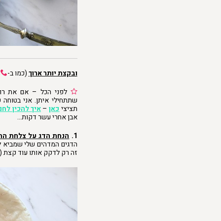
ובקצת יותר ארוך
(כמו ב-
,
לפני הכל – אם את רוצ
שתתחילי איתן. אני בטוחה 
תציצי
כאן
–
איך להכין לחם
אבן אחרי עשר דקות…
1.
ה
נחת ה
דג על צלחת הה
הדגים המדהים שלי שמביא ל
זה רק לדקק אותו עוד קצת (