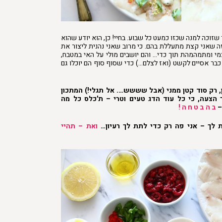
שזוכה למנה שכזו כמעט כל שבוע. בחיי! כן, הוא יודע שהוא
ה שאני קצת מתעללת בהם. כי מרוב שאני נהנית ליצור את
י ומתמהמהת תוך כדי… והם יושבים מולי על האי במטבח,
כבר אסיים לקשט (ואז לצלם…) כדי שסוף סוף הם יוכלו גם
 רק סוד קטן ממני
(אבל שששש…. אל תגלי!) המתכון
 הצעה, כי כל עוד הדג טעים וטרי – ת'כלס כל מה
–
ב ה ב
ט
ח ה !
 לך – אני פה רק כדי לתת לך רעיון…
ואת – תהיי