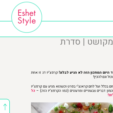
 מקושט | סדרת
 היום המתכון הזה לא הגיע לבלוג!
קרפצ'יו דג זו אחת
ול וגם להכין!
חם בכלל ועל לחם קראנצ'י בפרט וכשהוא מגיע עם קרפצ'יו
מון דברים צבעוניים ומרעננים (כמו הקרפצ'יו הזה) –
כל
ום!