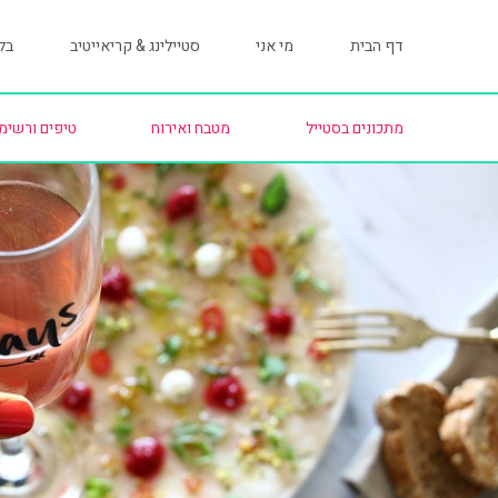
דף הבית
מי אני
סטיילינג & קריאייטיב
בלו
מתכונים בסטייל
מטבח ואירוח
טיפים ורשימ