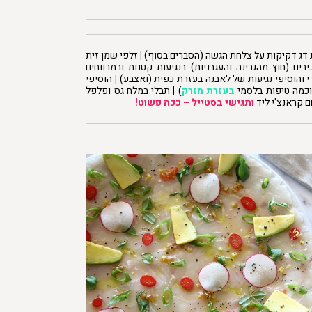
דג דקיקות על צלחת הגשה (הסברים בסוף)
|
זלפי שמן זית
בים (חוץ מהגבינה והעגבניות) בנגיעות קטנות ובמרווחים
 והוסיפי נגיעות של לאבנה בעזרת כפית (ואצבע)
|
הוסיפי
וכמה טיפות בלסמי
בעזרת מזרק
)
|
תבלי במלח גס ופלפל
ם קראנצ'י ליד
ותגישי בסטייל
– ככה פשוט!