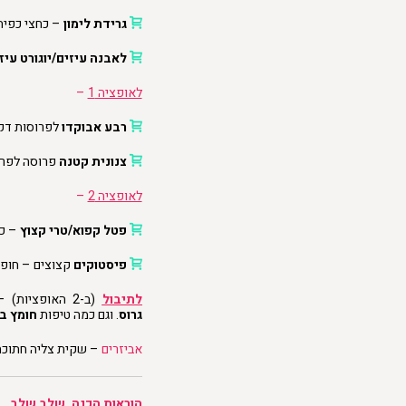
גרידת לימון
– כחצי כפית
לאבנה עיזים/יוגורט עיז
לאופציה 1
–
רבע אבוקדו
לפרוסות דק
צנונית קטנה
פרוסה לפרו
לאופציה 2
–
פטל קפוא/טרי קצוץ
– כף
פיסטוקים
קצוצים – חופן
לתיבול
(ב-2 האופציות) –
גרוס
.
וגם כמה טיפות
חומץ ב
אביזרים
– שקית צליה חתוכה ל-2 | צלחת הגשה עגולה, בהיר
הוראות הכנה, שלב שלב