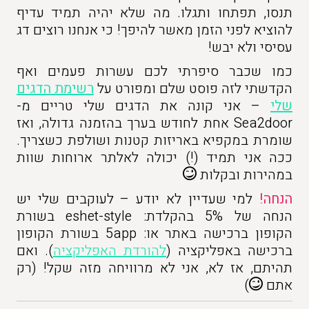
תנסו, תפתחו ותגלו. מה שלא יהיה תמיד עדיף
להוציא לפני הזמן מאשר להיפך! כי אנחנו רוצים דג
עסיסי ולא יבש!
כמו שכבר סיפרתי לכם עשרות פעמים ואף
הקדשתי לזה פוסט שלם ומפורט על
רשימת הדגים
שלי
– אני קונה את הדגים שלי טריים מ-
Sea2door אחת לחודש בערך בהזמנה גדולה, ואז
שומרת במקפיא באריזות קטנות ושולפת כשצריך.
ככה אני תמיד (!) יכולה לאלתר ארוחות שוות
במהירות ובקלות
הנחה!
למי שעדיין לא יודע – לעוקבים שלי יש
הנחה של 5% בהקלדת: eshet-style בשורת
הקופון ברכישה באתר או: 5app בשורת הקופון
ברכישה באפליקציה (
להורדת האפליקציה
). ואם
תהיתם, אז לא, אני לא מרוויחה מזה שקל! (רק
אתם
)