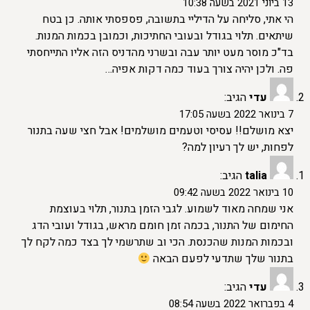
13 ביוני 2021 בשעה 10:38
הי אתי, סליחה על הדיליי בתשובה, פספסתי אותה. כן בטח
שיתאים. תלוי בגודל ובעובי החתיכות, וכמובן בכמות המנות.
בד"כ מוסר מעט יותר עבה ובשרני מהדניס הזה אליו התייחסתי
פה. ולכן יהיה צורך בעוד כמה דקות אפיה…
עדי
הגיב:
7 בינואר 2022 בשעה 17:05
יצא מושלם!! עסיסי וטעמים מושלמים! אבל חצי שעה בתנור
לפחות, יש לך רעיון למה?
talia
הגיב:
10 בינואר 2022 בשעה 09:42
אני שמחה מאוד לשמוע. לגבי הזמן בתנור, תלוי בעוצמת
החימום של התנור, בכמה זמן חומם מראש, בגודל ועובי הדג
ובכמות המנות שהכנסת. הכי וב שתרשמי לך בצד כמה לקח לך
בתנור שלך שתדעי לפעם הבאה
עדי
הגיב:
4 בפברואר 2022 בשעה 08:54